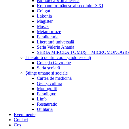
Biblioteca Românească
Romanul românesc al secolului XXI
Coligat
Lakonia
Magister
Masca
Metamorfoze
Paraliteraria
Literatură universală
Seria Valeriu Anania
SERIA MIRCEA TOMUȘ – MICROMONOGR
Literatură pentru copii şi adolescenţi
Colecţia Gavroche
Seria şcolară
Ştiinţe umane şi sociale
Cartea de medicină
Gen şi cultură
Monografii
Paradigme
Limb
Restauratio
Utilitaria
Evenimente
Contact
Coș