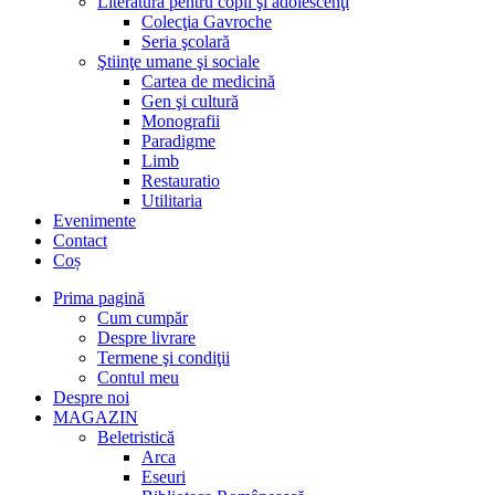
Literatură pentru copii şi adolescenţi
Colecţia Gavroche
Seria şcolară
Ştiinţe umane şi sociale
Cartea de medicină
Gen şi cultură
Monografii
Paradigme
Limb
Restauratio
Utilitaria
Evenimente
Contact
Coș
Prima pagină
Cum cumpăr
Despre livrare
Termene şi condiţii
Contul meu
Despre noi
MAGAZIN
Beletristică
Arca
Eseuri