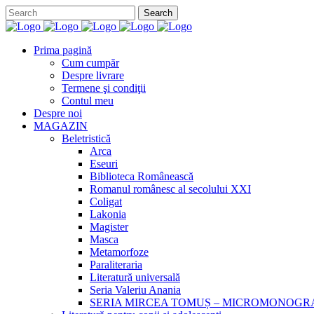
Prima pagină
Cum cumpăr
Despre livrare
Termene şi condiţii
Contul meu
Despre noi
MAGAZIN
Beletristică
Arca
Eseuri
Biblioteca Românească
Romanul românesc al secolului XXI
Coligat
Lakonia
Magister
Masca
Metamorfoze
Paraliteraria
Literatură universală
Seria Valeriu Anania
SERIA MIRCEA TOMUȘ – MICROMONOGR