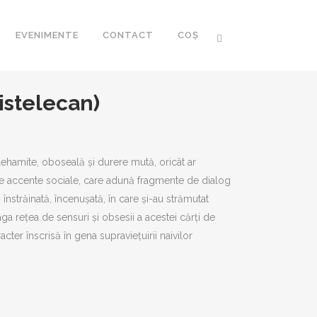
EVENIMENTE
CONTACT
COȘ
Cistelecan)
ă lehamite, oboseală și durere mută, oricât ar
nice accente sociale, care adună fragmente de dialog
CA ROMÂNEASCĂ
înstrăinată, încenușată, în care și-au strămutat
 ROMÂNESC AL
ga rețea de sensuri și obsesii a acestei cărți de
I XXI
cter înscrisă în gena supraviețuirii naivilor
R