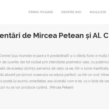
PRIMA PAGINĂ
DESPRE NOI
MAGAZIN
entări de Mircea Petean și Al. 
ARCA
ESEURI
Dorinei Șișu (numele ei pare a fi predestinat!) și o sfântă furie; e mult
r de cuvinte, ele tot răzbat prin interstițiile poemelor sale, cu puter
BIBLIOTE
nată de aceeași dorință perversă de viață ca ea, într-o lume masificată, 
ROMANUL
ptă absent pe țărmul oceanului se adună perfect, ca într-un nod, întrea
SECOLULU
 că poeta își asumă umanitatea, așa ulcerată cum e ea, cu o tărie de cara
COLIGAT
icări nu se vor produce curând… (Mircea Petean)
LAKONIA
MAGISTE