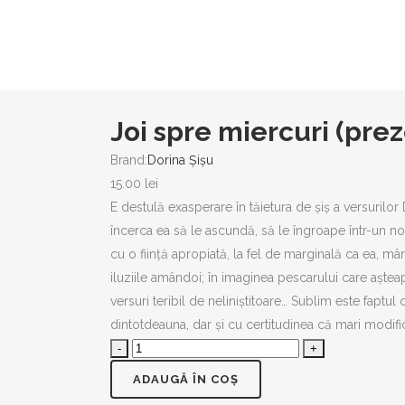
Joi spre miercuri (prez
Brand:
Dorina Șișu
15.00
lei
E destulă exasperare în tăietura de șiș a versurilor 
încerca ea să le ascundă, să le îngroape într-un no
cu o ființă apropiată, la fel de marginală ca ea, mâ
iluziile amândoi; în imaginea pescarului care aștea
versuri teribil de neliniștitoare… Sublim este faptul
dintotdeauna, dar și cu certitudinea că mari modif
Joi
spre
ADAUGĂ ÎN COȘ
miercuri