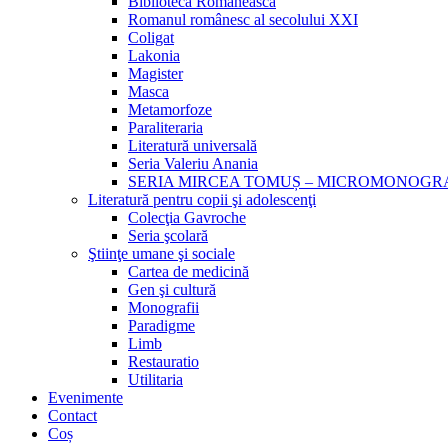
Biblioteca Românească
Romanul românesc al secolului XXI
Coligat
Lakonia
Magister
Masca
Metamorfoze
Paraliteraria
Literatură universală
Seria Valeriu Anania
SERIA MIRCEA TOMUȘ – MICROMONOGR
Literatură pentru copii şi adolescenţi
Colecţia Gavroche
Seria şcolară
Ştiinţe umane şi sociale
Cartea de medicină
Gen şi cultură
Monografii
Paradigme
Limb
Restauratio
Utilitaria
Evenimente
Contact
Coș