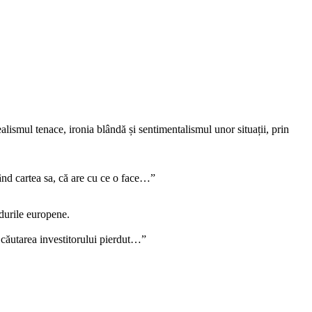
lismul tenace, ironia blândă și sentimentalismul unor situații, prin
ând cartea sa, că are cu ce o face…”
ndurile europene.
n căutarea investitorului pierdut…”