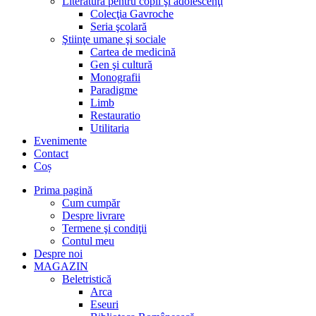
Literatură pentru copii şi adolescenţi
Colecţia Gavroche
Seria şcolară
Ştiinţe umane şi sociale
Cartea de medicină
Gen şi cultură
Monografii
Paradigme
Limb
Restauratio
Utilitaria
Evenimente
Contact
Coș
Prima pagină
Cum cumpăr
Despre livrare
Termene şi condiţii
Contul meu
Despre noi
MAGAZIN
Beletristică
Arca
Eseuri