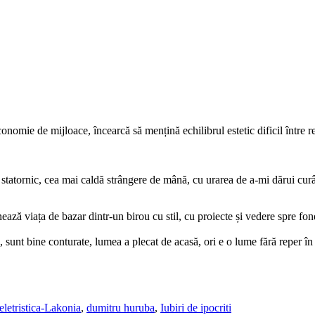
mie de mijloace, încearcă să mențină echilibrul estetic dificil între rea
 statornic, cea mai caldă strângere de mână, cu urarea de a-mi dărui cur
nează viața de bazar dintr-un birou cu stil, cu proiecte și vedere spre fo
e, sunt bine conturate, lumea a plecat de acasă, ori e o lume fără reper î
eletristica-Lakonia
,
dumitru huruba
,
Iubiri de ipocriti