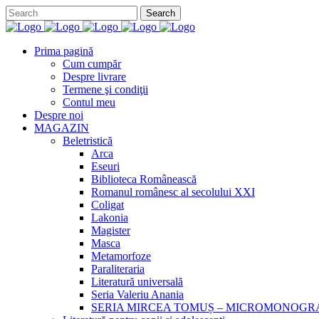
Prima pagină
Cum cumpăr
Despre livrare
Termene şi condiţii
Contul meu
Despre noi
MAGAZIN
Beletristică
Arca
Eseuri
Biblioteca Românească
Romanul românesc al secolului XXI
Coligat
Lakonia
Magister
Masca
Metamorfoze
Paraliteraria
Literatură universală
Seria Valeriu Anania
SERIA MIRCEA TOMUȘ – MICROMONOGR