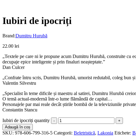
Iubiri de ipocriți
Brand:
Dumitru Hurubă
22.00
lei
„Textele pe care ni le propune acum Dumitru Hurubă, construite cu econo
decupaje epice inteligente și prin finaluri neașteptate.”
Dan Culcer
„Confrate întru scris, Dumitru Hurubă, umorist redutabil, coleg bun și
Valentin Silvestru
„Specialist în teme dificile și maestru al satirei, Dumitru Hurubă creio
O temă actual-modernă într-o lume flămândă de capital…
Personajele par mai reale decât știrile bombă de la televiziunile privat
Constantin Stancu
Iubiri de ipocriți quantity
Adaugă în coș
SKU:
978-606-799-316-5
Categorii:
Beletristică
,
Lakonia
Etichete:
B