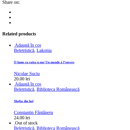
Share on:
Related products
Adaugă în coș
Beletristică
,
Lakonia
O lume cu raita-n sus/ Un monde à l’envers
Nicolae Suciu
20.00
lei
Adaugă în coș
Beletristică
,
Biblioteca Românească
Slujba din hol
Constantin Fântâneru
24.00
lei
Out of stock
Beletristică
,
Biblioteca Românească