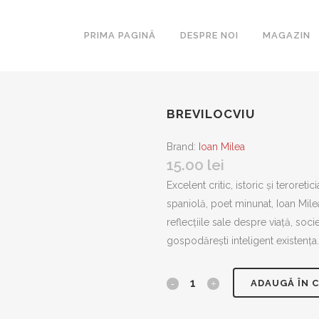
PRIMA PAGINĂ
DESPRE NOI
MAGAZIN
BREVILOCVIU
ARCA
ESEURI
Brand:
Ioan Milea
15.00
lei
BIBLIOTE
ROMANUL
Excelent critic, istoric și teroreti
SECOLULU
spaniolă, poet minunat, Ioan Milea
COLIGAT
reflecțiile sale despre viață, socie
LAKONIA
gospodărești inteligent existența.
MAGISTE
MASCA
Brevilocviu
ADAUGĂ ÎN 
METAMOR
quantity
PARALITE