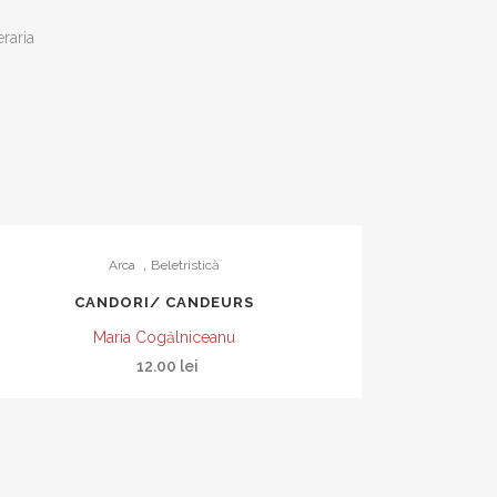
RĂ UNIVERSALĂ
eraria
ERIU ANANIA
RCEA TOMUȘ –
OGRAFII ALE
UI ROMÂNESC
 GAVROCHE
OLARĂ
,
Arca
Beletristică
CANDORI/ CANDEURS
E MEDICINĂ
Maria Cogălniceanu
ULTURĂ
12.00
lei
II
E
ATIO