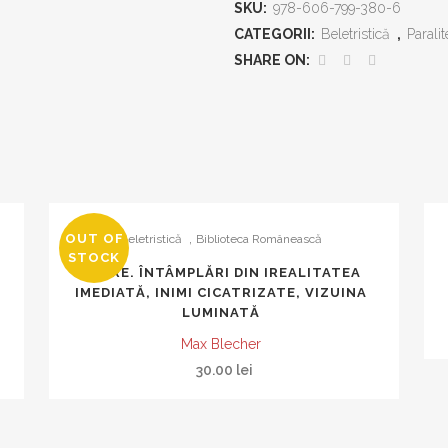
SKU:
978-606-799-380-6
LITERATU
CATEGORII:
Beletristică
,
Paralit
SERIA VAL
SHARE ON:
SERIA MI
MICROMON
ROMANUL
COLECŢIA
SERIA ŞC
,
OUT OF
Beletristică
Biblioteca Românească
STOCK
OPERE. ÎNTÂMPLĂRI DIN IREALITATEA
CARTEA D
IMEDIATĂ, INIMI CICATRIZATE, VIZUINA
GEN ŞI C
LUMINATĂ
MONOGRAF
Max Blecher
PARADIGM
30.00
lei
LIMB
RESTAUR