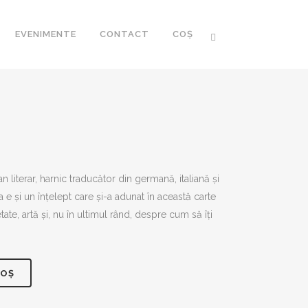
EVENIMENTE
CONTACT
COȘ
CA ROMÂNEASCĂ
 ROMÂNESC AL
cian literar, harnic traducător din germană, italiană și
I XXI
 e și un înțelept care și-a adunat în această carte
tate, artă și, nu în ultimul rând, despre cum să îți
R
COȘ
FOZE
RARIA