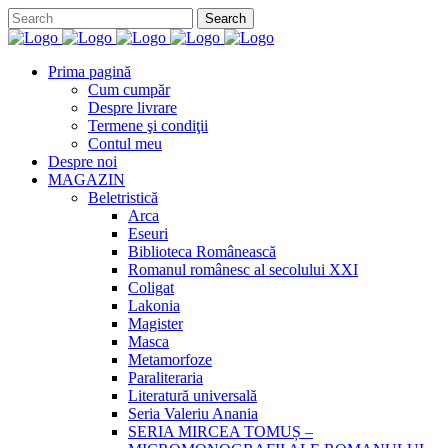
Prima pagină
Cum cumpăr
Despre livrare
Termene şi condiţii
Contul meu
Despre noi
MAGAZIN
Beletristică
Arca
Eseuri
Biblioteca Românească
Romanul românesc al secolului XXI
Coligat
Lakonia
Magister
Masca
Metamorfoze
Paraliteraria
Literatură universală
Seria Valeriu Anania
SERIA MIRCEA TOMUȘ –