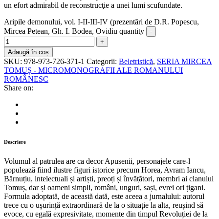
un efort admirabil de reconstrucţie a unei lumi scufundate.
Aripile demonului, vol. I-II-III-IV (prezentări de D.R. Popescu,
Mircea Petean, Gh. I. Bodea, Ovidiu quantity
Adaugă în coș
SKU:
978-973-726-371-1
Categorii:
Beletristică
,
SERIA MIRCEA
TOMUȘ - MICROMONOGRAFII ALE ROMANULUI
ROMÂNESC
Share on:
Descriere
Volumul al patrulea are ca decor Apusenii, personajele care-l
populează fiind ilustre figuri istorice precum Horea, Avram Iancu,
Bărnuțiu, intelectuali și artiști, preoți și învățători, membri ai clanului
Tomuș, dar și oameni simpli, români, unguri, sași, evrei ori țigani.
Formula adoptată, de această dată, este aceea a jurnalului: autorul
trece cu o ușurință extraordinară de la o situație la alta, reușind să
evoce, cu egală expresivitate, momente din timpul Revoluției de la