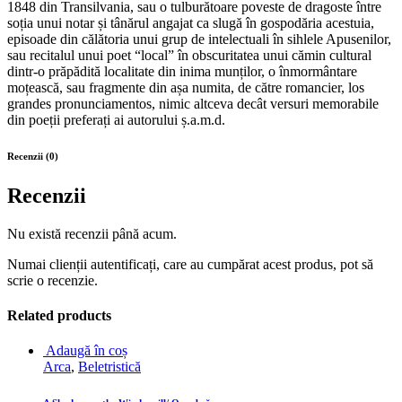
1848 din Transilvania, sau o tulburătoare poveste de dragoste între
soția unui notar și tânărul angajat ca slugă în gospodăria acestuia,
episoade din călătoria unui grup de intelectuali în sihlele Apusenilor,
sau recitalul unui poet “local” în obscuritatea unui cămin cultural
dintr-o prăpădită localitate din inima munților, o înmormântare
moțească, sau fragmente din așa numita, de către romancier, los
grandes pronunciamentos, nimic altceva decât versuri memorabile
din poeții preferați ai autorului ș.a.m.d.
Recenzii (0)
Recenzii
Nu există recenzii până acum.
Numai clienții autentificați, care au cumpărat acest produs, pot să
scrie o recenzie.
Related products
Adaugă în coș
Arca
,
Beletristică