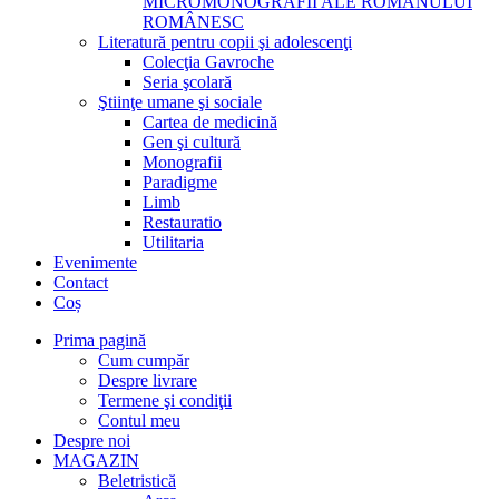
MICROMONOGRAFII ALE ROMANULUI
ROMÂNESC
Literatură pentru copii şi adolescenţi
Colecţia Gavroche
Seria şcolară
Ştiinţe umane şi sociale
Cartea de medicină
Gen şi cultură
Monografii
Paradigme
Limb
Restauratio
Utilitaria
Evenimente
Contact
Coș
Prima pagină
Cum cumpăr
Despre livrare
Termene şi condiţii
Contul meu
Despre noi
MAGAZIN
Beletristică