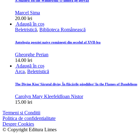
A Shadow on the Windowsill/ O umbră pe pervaz
Marcel Sima
20.00
lei
Adaugă în coș
Beletristică
,
Biblioteca Românească
Antologia poeziei naive româneşti din secolul al XVII-lea
Gheorghe Perian
14.00
lei
Adaugă în coș
Arca
,
Beletristică
The Divine Kiss/ Sărutul divin; În flăcările păpdiilor/ In the Flames of Dandelions
Carolyn Mary Kleefeld
Ioan Nistor
15.00
lei
Termeni si Conditii
Politica de confidentialitate
Despre Cookies
© Copyright Editura Limes