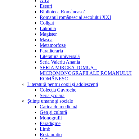
Arca
Eseuri
Biblioteca Românească
Romanul românesc al secolului XXI
Coligat
Lakonia
Magister
Masca
Metamorfoze
Paraliteraria
Literatură universală
Seria Valeriu Anania
SERIA MIRCEA TOMUȘ –
MICROMONOGRAFII ALE ROMANULUI
ROMÂNESC
Literatură pentru copii şi adolescenţi
Colecţia Gavroche
Seria şcolară
Ştiinţe umane şi sociale
Cartea de medicină
Gen şi cultură
Monografii
Paradigme
Limb
Restauratio