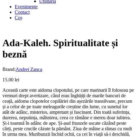
Utilitaria
Evenimente
Contact
Coș
Ada-Kaleh. Spiritualitate și
beznă
Brand:
Andrei Zanca
15.00
lei
Această carte este aidoma clopotului, pe care marinarii îl foloseau pe
vremuri drept avertizare, când erau înghițiți de marile bancuri de
ceață, aidoma clopotelor copilăriei din așezările transilvane, precum
și a celor de pe toate meleagurile creștine din lume, cu sunetul lor
atât de adânc, misterios, ampretant și fascinant. Din toată suferința,
durerea, neputința, mâhnirea, ceea ce rămâne e mereu doar iubirea.
Și-i toamnă în adânc de ape. Și-aud frunzele uscate căzând peste
cărți, peste crucile căzute la pământ. Ziua de mâine a rămas cu mult
în urma mea. Muribunzii închid ochii, ca cei în viață să-i deschidă,