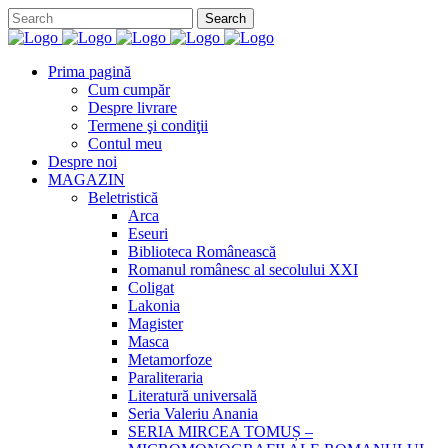
Prima pagină
Cum cumpăr
Despre livrare
Termene şi condiţii
Contul meu
Despre noi
MAGAZIN
Beletristică
Arca
Eseuri
Biblioteca Românească
Romanul românesc al secolului XXI
Coligat
Lakonia
Magister
Masca
Metamorfoze
Paraliteraria
Literatură universală
Seria Valeriu Anania
SERIA MIRCEA TOMUȘ –