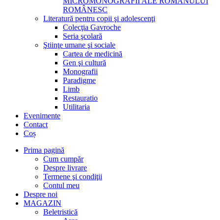
MICROMONOGRAFII ALE ROMANULUI
ROMÂNESC
Literatură pentru copii şi adolescenţi
Colecţia Gavroche
Seria şcolară
Ştiinţe umane şi sociale
Cartea de medicină
Gen şi cultură
Monografii
Paradigme
Limb
Restauratio
Utilitaria
Evenimente
Contact
Coș
Prima pagină
Cum cumpăr
Despre livrare
Termene şi condiţii
Contul meu
Despre noi
MAGAZIN
Beletristică