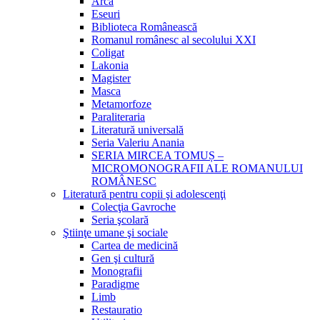
Arca
Eseuri
Biblioteca Românească
Romanul românesc al secolului XXI
Coligat
Lakonia
Magister
Masca
Metamorfoze
Paraliteraria
Literatură universală
Seria Valeriu Anania
SERIA MIRCEA TOMUȘ –
MICROMONOGRAFII ALE ROMANULUI
ROMÂNESC
Literatură pentru copii şi adolescenţi
Colecţia Gavroche
Seria şcolară
Ştiinţe umane şi sociale
Cartea de medicină
Gen şi cultură
Monografii
Paradigme
Limb
Restauratio