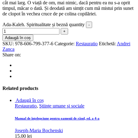
cât mai larg. O viață de om, mai nimic, dacă pentru ea nu s-a oprit
timpul, măcar o dată. Și deodată am simțit cum mă mistui prin sunet
de clopot în vechea cruce de pe colina copilăriei.
Ada-Kaleh. Spiritualitate și beznă quantity
Adaugă în coș
SKU:
978-606-799-377-6
Categorie:
Restauratio
Etichetă:
Andrei
Zanca
Share on:
Related products
Adaugă în coș
Restauratio
,
Ştiinţe umane şi sociale
Manual de înţelepciune pentru oamenii de rând, ed. a 4-a
Joseph-Maria Bochenski
15.00
lei