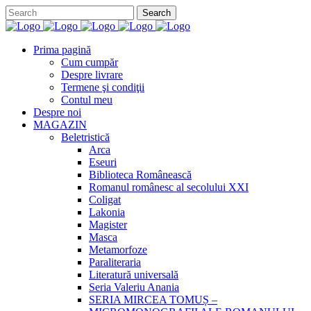
Prima pagină
Cum cumpăr
Despre livrare
Termene şi condiţii
Contul meu
Despre noi
MAGAZIN
Beletristică
Arca
Eseuri
Biblioteca Românească
Romanul românesc al secolului XXI
Coligat
Lakonia
Magister
Masca
Metamorfoze
Paraliteraria
Literatură universală
Seria Valeriu Anania
SERIA MIRCEA TOMUȘ –