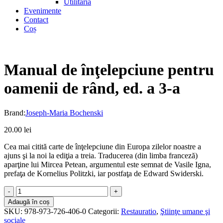
Utilitaria
Evenimente
Contact
Coș
Manual de înţelepciune pentru
oamenii de rând, ed. a 3-a
Brand:
Joseph-Maria Bochenski
20.00
lei
Cea mai citită carte de înţelepciune din Europa zilelor noastre a
ajuns şi la noi la ediţia a treia. Traducerea (din limba franceză)
aparţine lui Mircea Petean, argumentul este semnat de Vasile Igna,
prefaţa de Kornelius Politzki, iar postfaţa de Edward Swiderski.
Manual
de
Adaugă în coș
înţelepciune
SKU:
978-973-726-406-0
Categorii:
Restauratio
,
Ştiinţe umane şi
pentru
sociale