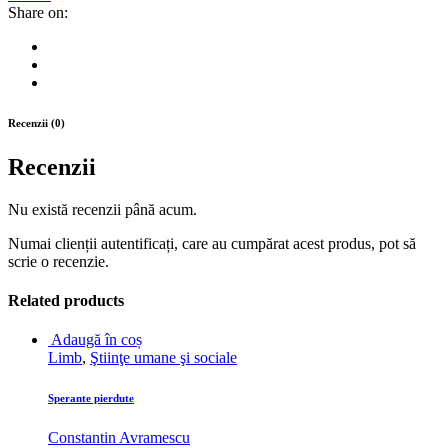
oamenii
Share on:
de
rând,
ed.
a
3-
a
Recenzii (0)
quantity
Recenzii
Nu există recenzii până acum.
Numai clienții autentificați, care au cumpărat acest produs, pot să
scrie o recenzie.
Related products
Adaugă în coș
Limb
,
Ştiinţe umane şi sociale
Sperante pierdute
Constantin Avramescu