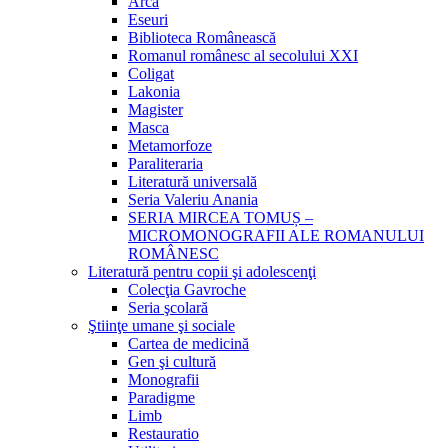
Arca
Eseuri
Biblioteca Românească
Romanul românesc al secolului XXI
Coligat
Lakonia
Magister
Masca
Metamorfoze
Paraliteraria
Literatură universală
Seria Valeriu Anania
SERIA MIRCEA TOMUȘ –
MICROMONOGRAFII ALE ROMANULUI
ROMÂNESC
Literatură pentru copii şi adolescenţi
Colecţia Gavroche
Seria şcolară
Ştiinţe umane şi sociale
Cartea de medicină
Gen şi cultură
Monografii
Paradigme
Limb
Restauratio