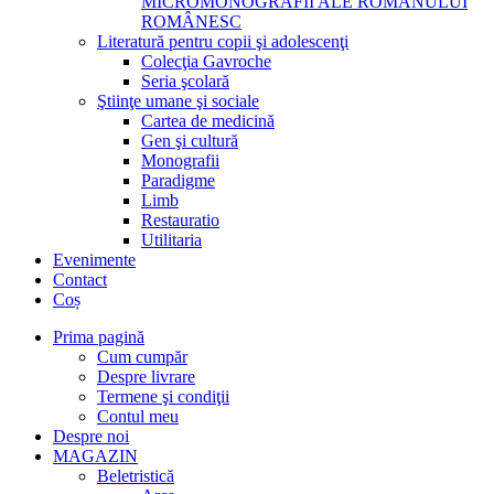
MICROMONOGRAFII ALE ROMANULUI
ROMÂNESC
Literatură pentru copii şi adolescenţi
Colecţia Gavroche
Seria şcolară
Ştiinţe umane şi sociale
Cartea de medicină
Gen şi cultură
Monografii
Paradigme
Limb
Restauratio
Utilitaria
Evenimente
Contact
Coș
Prima pagină
Cum cumpăr
Despre livrare
Termene şi condiţii
Contul meu
Despre noi
MAGAZIN
Beletristică