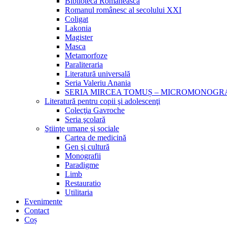
Biblioteca Românească
Romanul românesc al secolului XXI
Coligat
Lakonia
Magister
Masca
Metamorfoze
Paraliteraria
Literatură universală
Seria Valeriu Anania
SERIA MIRCEA TOMUȘ – MICROMONOGR
Literatură pentru copii şi adolescenţi
Colecţia Gavroche
Seria şcolară
Ştiinţe umane şi sociale
Cartea de medicină
Gen şi cultură
Monografii
Paradigme
Limb
Restauratio
Utilitaria
Evenimente
Contact
Coș