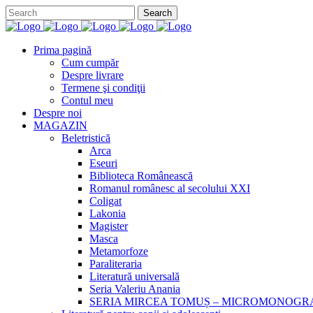
Prima pagină
Cum cumpăr
Despre livrare
Termene şi condiţii
Contul meu
Despre noi
MAGAZIN
Beletristică
Arca
Eseuri
Biblioteca Românească
Romanul românesc al secolului XXI
Coligat
Lakonia
Magister
Masca
Metamorfoze
Paraliteraria
Literatură universală
Seria Valeriu Anania
SERIA MIRCEA TOMUȘ – MICROMONOGR