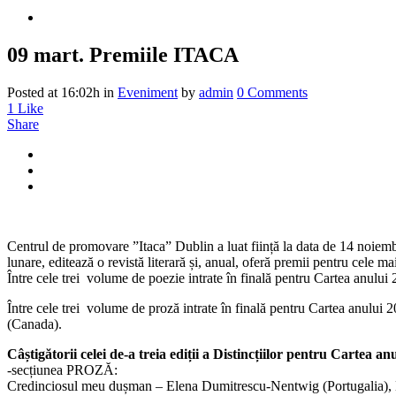
09 mart.
Premiile ITACA
Posted at 16:02h
in
Eveniment
by
admin
0 Comments
1
Like
Share
Centrul de promovare ”Itaca” Dublin a luat ființă la data de 14 noiemb
lunare, editează o revistă literară și, anual, oferă premii pentru cele ma
Între cele trei volume de poezie intrate în finală pentru Cartea anulu
Între cele trei volume de proză intrate în finală pentru Cartea anul
(Canada).
Câștigătorii celei de-a treia ediții a Distincțiilor pentru Cartea an
-secțiunea PROZĂ:
Credinciosul meu dușman – Elena Dumitrescu-Nentwig (Portugalia), 