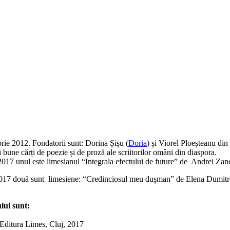
rie 2012. Fondatorii sunt: Dorina Șișu (
Doria
) și Viorel Ploeșteanu di
i bune cărți de poezie și de proză ale scriitorilor omâni din diaspora.
i 2017 unul este limesianul “Integrala efectului de future” de Andrei Za
ui 2017 două sunt limesiene: “Credinciosul meu dușman” de Elena Dumitr
ului sunt:
Editura Limes, Cluj, 2017