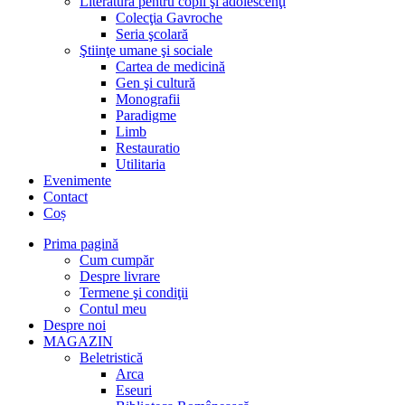
Literatură pentru copii şi adolescenţi
Colecţia Gavroche
Seria şcolară
Ştiinţe umane şi sociale
Cartea de medicină
Gen şi cultură
Monografii
Paradigme
Limb
Restauratio
Utilitaria
Evenimente
Contact
Coș
Prima pagină
Cum cumpăr
Despre livrare
Termene şi condiţii
Contul meu
Despre noi
MAGAZIN
Beletristică
Arca
Eseuri