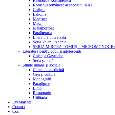
Biblioteca Românească
Romanul românesc al secolului XXI
Coligat
Lakonia
Magister
Masca
Metamorfoze
Paraliteraria
Literatură universală
Seria Valeriu Anania
SERIA MIRCEA TOMUȘ – MICROMONOGR
Literatură pentru copii şi adolescenţi
Colecţia Gavroche
Seria şcolară
Ştiinţe umane şi sociale
Cartea de medicină
Gen şi cultură
Monografii
Paradigme
Limb
Restauratio
Utilitaria
Evenimente
Contact
Coș