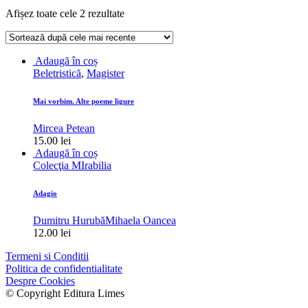
Sortat
Afișez toate cele 2 rezultate
după
cele
mai
Adaugă în coș
recente
Beletristică
,
Magister
Mai vorbim. Alte poeme ligure
Mircea Petean
15.00
lei
Adaugă în coș
Colecţia MIrabilia
Adagio
Dumitru Hurubă
Mihaela Oancea
12.00
lei
Termeni si Conditii
Politica de confidentialitate
Despre Cookies
© Copyright Editura Limes