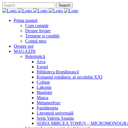
Prima pagină
Cum cumpăr
Despre livrare
Termene şi condiţii
Contul meu
Despre noi
MAGAZIN
Beletristică
Arca
Eseuri
Biblioteca Românească
Romanul românesc al secolului XXI
Coligat
Lakonia
Magister
Masca
Metamorfoze
Paraliteraria
Literatură universală
Seria Valeriu Anania
SERIA MIRCEA TOMUȘ – MICROMONOGR