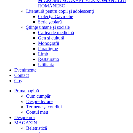
MICROMONOGRAFII ALE ROMANULUI
ROMÂNESC
Literatură pentru copii şi adolescenţi
Colecţia Gavroche
Seria şcolară
Ştiinţe umane şi sociale
Cartea de medicină
Gen şi cultură
Monografii
Paradigme
Limb
Restauratio
Utilitaria
Evenimente
Contact
Coș
Prima pagină
Cum cumpăr
Despre livrare
Termene şi condiţii
Contul meu
Despre noi
MAGAZIN
Beletristică