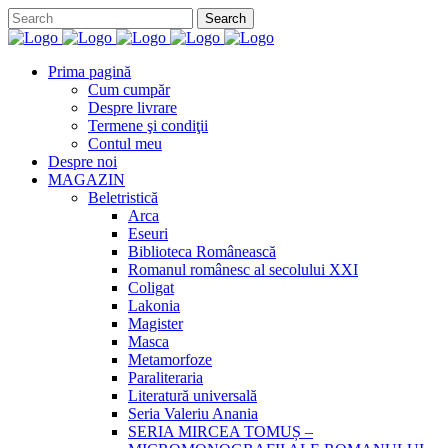
Prima pagină
Cum cumpăr
Despre livrare
Termene şi condiţii
Contul meu
Despre noi
MAGAZIN
Beletristică
Arca
Eseuri
Biblioteca Românească
Romanul românesc al secolului XXI
Coligat
Lakonia
Magister
Masca
Metamorfoze
Paraliteraria
Literatură universală
Seria Valeriu Anania
SERIA MIRCEA TOMUȘ –