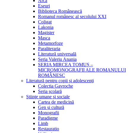
Arca
Eseuri
Biblioteca Românească
Romanul românesc al secolului XXI
Coligat
Lakonia
Magister
Masca
Metamorfoze
Paraliteraria
Literatură universală
Seria Valeriu Anania
SERIA MIRCEA TOMUȘ –
MICROMONOGRAFII ALE ROMANULUI
ROMÂNESC
Literatură pentru copii şi adolescenţi
Colecţia Gavroche
Seria şcolară
Ştiinţe umane şi sociale
Cartea de medicină
Gen şi cultură
Monografii
Paradigme
Limb
Restauratio