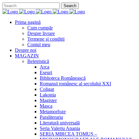
Prima pagină
Cum cumpăr
Despre livrare
Termene şi condiţii
Contul meu
Despre noi
MAGAZIN
Beletristică
Arca
Eseuri
Biblioteca Românească
Romanul românesc al secolului XXI
Coligat
Lakonia
Magister
Masca
Metamorfoze
Paraliteraria
Literatură universală
Seria Valeriu Anania
SERIA MIRCEA TOMUȘ –