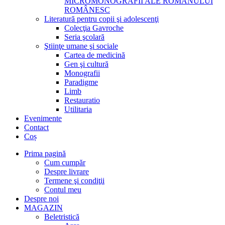
MICROMONOGRAFII ALE ROMANULUI
ROMÂNESC
Literatură pentru copii şi adolescenţi
Colecţia Gavroche
Seria şcolară
Ştiinţe umane şi sociale
Cartea de medicină
Gen şi cultură
Monografii
Paradigme
Limb
Restauratio
Utilitaria
Evenimente
Contact
Coș
Prima pagină
Cum cumpăr
Despre livrare
Termene şi condiţii
Contul meu
Despre noi
MAGAZIN
Beletristică