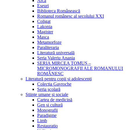
Arca
Eseuri
Biblioteca Românească
Romanul românesc al secolului XXI
Coligat
Lakonia
Magister
Masca
Metamorfoze
Paraliteraria
Literatură universală
Seria Valeriu Anania
SERIA MIRCEA TOMUȘ –
MICROMONOGRAFII ALE ROMANULUI
ROMÂNESC
Literatură pentru copii şi adolescenţi
Colecţia Gavroche
Seria şcolară
Ştiinţe umane şi sociale
Cartea de medicină
Gen şi cultură
Monografii
Paradigme
Limb
Restauratio