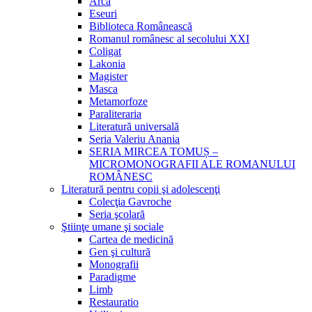
Arca
Eseuri
Biblioteca Românească
Romanul românesc al secolului XXI
Coligat
Lakonia
Magister
Masca
Metamorfoze
Paraliteraria
Literatură universală
Seria Valeriu Anania
SERIA MIRCEA TOMUȘ –
MICROMONOGRAFII ALE ROMANULUI
ROMÂNESC
Literatură pentru copii şi adolescenţi
Colecţia Gavroche
Seria şcolară
Ştiinţe umane şi sociale
Cartea de medicină
Gen şi cultură
Monografii
Paradigme
Limb
Restauratio