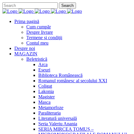
Prima pagină
Cum cumpăr
Despre livrare
Termene şi condiţii
Contul meu
Despre noi
MAGAZIN
Beletristică
Arca
Eseuri
Biblioteca Românească
Romanul românesc al secolului XXI
Coligat
Lakonia
Magister
Masca
Metamorfoze
Paraliteraria
Literatură universală
Seria Valeriu Anania
SERIA MIRCEA TOMUȘ –