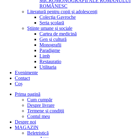
MICROMONOGRAFII ALE ROMANULUI
ROMÂNESC
Literatură pentru copii şi adolescenţi
Colecţia Gavroche
Seria şcolară
Ştiinţe umane şi sociale
Cartea de medicină
Gen şi cultură
Monografii
Paradigme
Limb
Restauratio
Utilitaria
Evenimente
Contact
Coș
Prima pagină
Cum cumpăr
Despre livrare
Termene şi condiţii
Contul meu
Despre noi
MAGAZIN
Beletristică