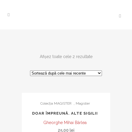
Sortat
Afișez toate cele 2 rezultate
după
cele
,
Colecția MAGISTER
Magister
mai
DOAR ÎMPREUNĂ. ALTE SIGILII
recente
Gheorghe Mihai Bârlea
25.00
lei