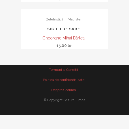
,
Beletristică
Magister
SIGILII DE SARE
Gheorghe Mihai Bârlea
15.00
lei
Termeni si Conditii
Politica de confidentialitate
Despre Cookies
© Copyright Editura Limes