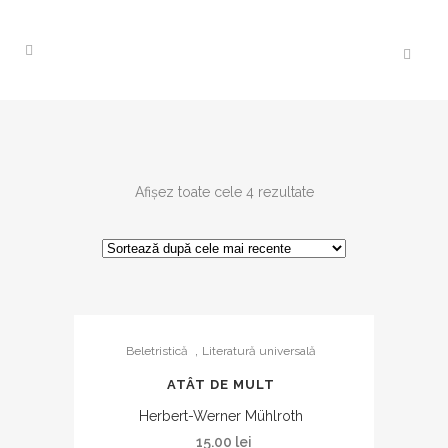
Sortat
Afișez toate cele 4 rezultate
după
cele
,
Beletristică
Literatură universală
mai
ATÂT DE MULT
recente
Herbert-Werner Mühlroth
15.00
lei