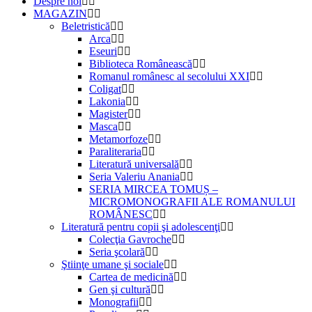
Despre noi
MAGAZIN
Beletristică
Arca
Eseuri
Biblioteca Românească
Romanul românesc al secolului XXI
Coligat
Lakonia
Magister
Masca
Metamorfoze
Paraliteraria
Literatură universală
Seria Valeriu Anania
SERIA MIRCEA TOMUȘ –
MICROMONOGRAFII ALE ROMANULUI
ROMÂNESC
Literatură pentru copii şi adolescenţi
Colecţia Gavroche
Seria şcolară
Ştiinţe umane şi sociale
Cartea de medicină
Gen şi cultură
Monografii