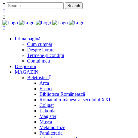
Prima pagină
Cum cumpăr
Despre livrare
Termene şi condiţii
Contul meu
Despre noi
MAGAZIN
Beletristică
Arca
Eseuri
Biblioteca Românească
Romanul românesc al secolului XXI
Coligat
Lakonia
Magister
Masca
Metamorfoze
Paraliteraria