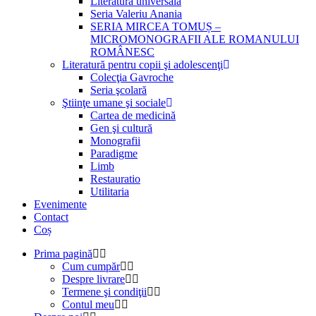
Literatură universală
Seria Valeriu Anania
SERIA MIRCEA TOMUȘ –
MICROMONOGRAFII ALE ROMANULUI
ROMÂNESC
Literatură pentru copii şi adolescenţi
Colecţia Gavroche
Seria şcolară
Ştiinţe umane şi sociale
Cartea de medicină
Gen şi cultură
Monografii
Paradigme
Limb
Restauratio
Utilitaria
Evenimente
Contact
Coș
Prima pagină
Cum cumpăr
Despre livrare
Termene şi condiţii
Contul meu