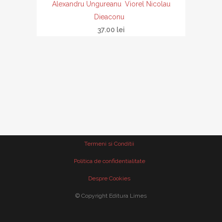
Alexandru Ungureanu
Viorel Nicolau
Dieaconu
37.00
lei
Termeni si Conditii
Politica de confidentialitate
Despre Cookies
© Copyright Editura Limes