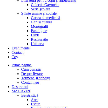
Literatură pentru copii şi adolescenţi
Colecţia Gavroche
Seria şcolară
Ştiinţe umane şi sociale
Cartea de medicină
Gen şi cultură
Monografii
Paradigme
Limb
Restauratio
Utilitaria
Evenimente
Contact
Coș
Prima pagină
Cum cumpăr
Despre livrare
Termene şi condiţii
Contul meu
Despre noi
MAGAZIN
Beletristică
Arca
Eseuri