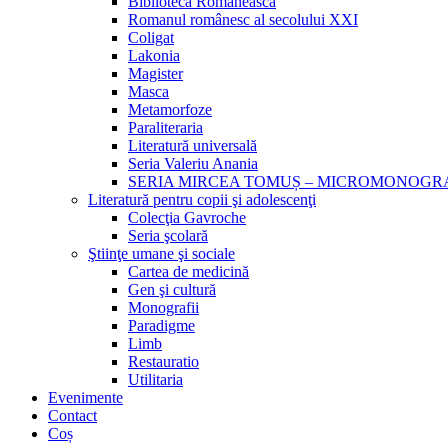
Biblioteca Românească
Romanul românesc al secolului XXI
Coligat
Lakonia
Magister
Masca
Metamorfoze
Paraliteraria
Literatură universală
Seria Valeriu Anania
SERIA MIRCEA TOMUȘ – MICROMONOGR
Literatură pentru copii şi adolescenţi
Colecţia Gavroche
Seria şcolară
Ştiinţe umane şi sociale
Cartea de medicină
Gen şi cultură
Monografii
Paradigme
Limb
Restauratio
Utilitaria
Evenimente
Contact
Coș