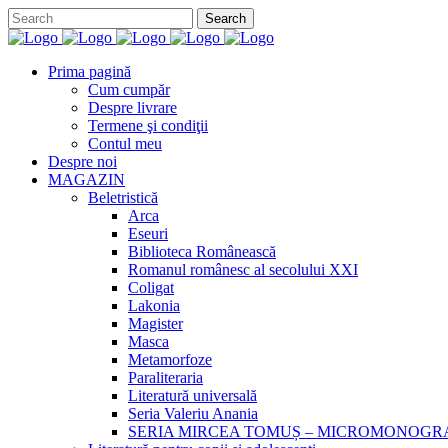
Prima pagină
Cum cumpăr
Despre livrare
Termene şi condiţii
Contul meu
Despre noi
MAGAZIN
Beletristică
Arca
Eseuri
Biblioteca Românească
Romanul românesc al secolului XXI
Coligat
Lakonia
Magister
Masca
Metamorfoze
Paraliteraria
Literatură universală
Seria Valeriu Anania
SERIA MIRCEA TOMUȘ – MICROMONOGR