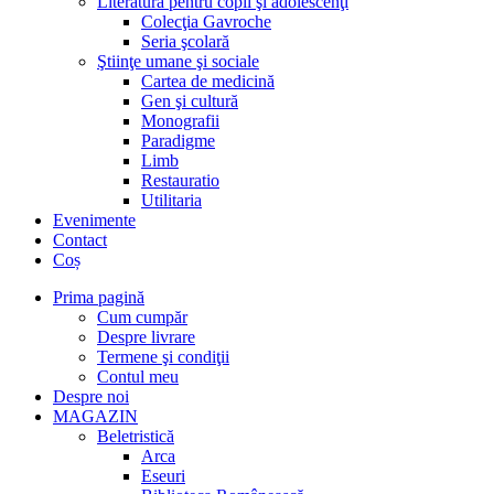
Literatură pentru copii şi adolescenţi
Colecţia Gavroche
Seria şcolară
Ştiinţe umane şi sociale
Cartea de medicină
Gen şi cultură
Monografii
Paradigme
Limb
Restauratio
Utilitaria
Evenimente
Contact
Coș
Prima pagină
Cum cumpăr
Despre livrare
Termene şi condiţii
Contul meu
Despre noi
MAGAZIN
Beletristică
Arca
Eseuri