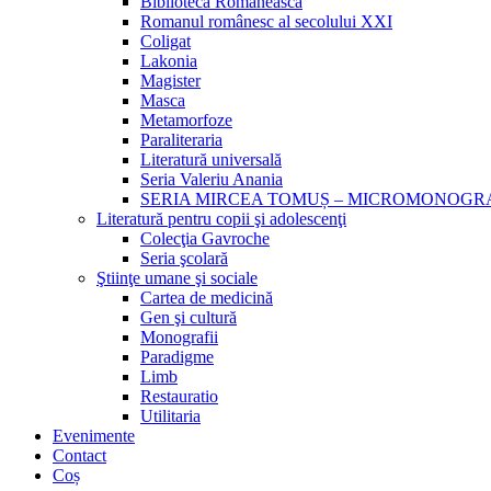
Biblioteca Românească
Romanul românesc al secolului XXI
Coligat
Lakonia
Magister
Masca
Metamorfoze
Paraliteraria
Literatură universală
Seria Valeriu Anania
SERIA MIRCEA TOMUȘ – MICROMONOGR
Literatură pentru copii şi adolescenţi
Colecţia Gavroche
Seria şcolară
Ştiinţe umane şi sociale
Cartea de medicină
Gen şi cultură
Monografii
Paradigme
Limb
Restauratio
Utilitaria
Evenimente
Contact
Coș