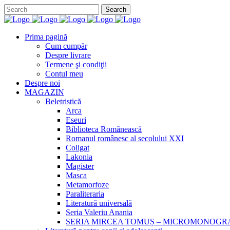
Prima pagină
Cum cumpăr
Despre livrare
Termene şi condiţii
Contul meu
Despre noi
MAGAZIN
Beletristică
Arca
Eseuri
Biblioteca Românească
Romanul românesc al secolului XXI
Coligat
Lakonia
Magister
Masca
Metamorfoze
Paraliteraria
Literatură universală
Seria Valeriu Anania
SERIA MIRCEA TOMUȘ – MICROMONOGR