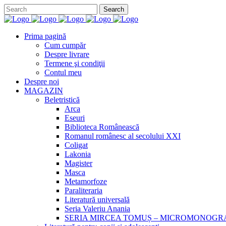
Prima pagină
Cum cumpăr
Despre livrare
Termene şi condiţii
Contul meu
Despre noi
MAGAZIN
Beletristică
Arca
Eseuri
Biblioteca Românească
Romanul românesc al secolului XXI
Coligat
Lakonia
Magister
Masca
Metamorfoze
Paraliteraria
Literatură universală
Seria Valeriu Anania
SERIA MIRCEA TOMUȘ – MICROMONOGR