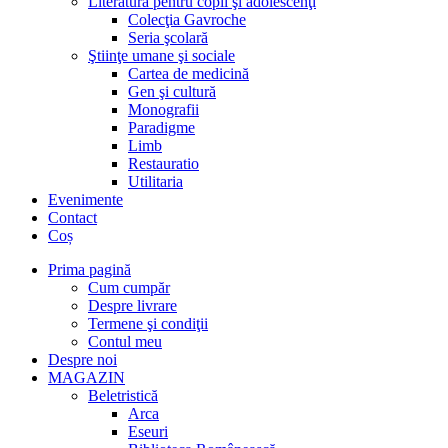
Literatură pentru copii şi adolescenţi
Colecţia Gavroche
Seria şcolară
Ştiinţe umane şi sociale
Cartea de medicină
Gen şi cultură
Monografii
Paradigme
Limb
Restauratio
Utilitaria
Evenimente
Contact
Coș
Prima pagină
Cum cumpăr
Despre livrare
Termene şi condiţii
Contul meu
Despre noi
MAGAZIN
Beletristică
Arca
Eseuri