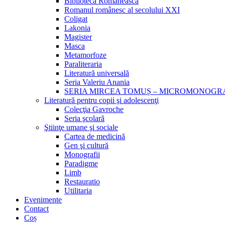
Biblioteca Românească
Romanul românesc al secolului XXI
Coligat
Lakonia
Magister
Masca
Metamorfoze
Paraliteraria
Literatură universală
Seria Valeriu Anania
SERIA MIRCEA TOMUȘ – MICROMONOGR
Literatură pentru copii şi adolescenţi
Colecţia Gavroche
Seria şcolară
Ştiinţe umane şi sociale
Cartea de medicină
Gen şi cultură
Monografii
Paradigme
Limb
Restauratio
Utilitaria
Evenimente
Contact
Coș