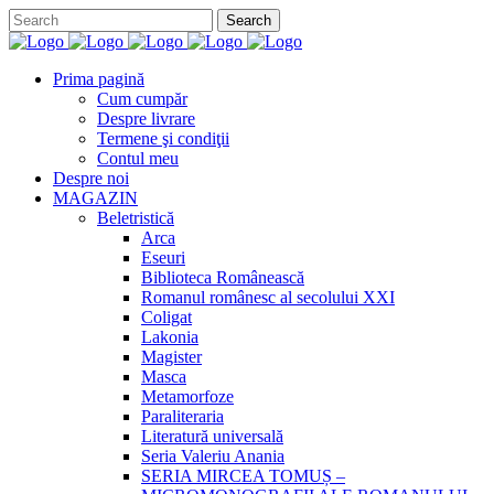
Prima pagină
Cum cumpăr
Despre livrare
Termene şi condiţii
Contul meu
Despre noi
MAGAZIN
Beletristică
Arca
Eseuri
Biblioteca Românească
Romanul românesc al secolului XXI
Coligat
Lakonia
Magister
Masca
Metamorfoze
Paraliteraria
Literatură universală
Seria Valeriu Anania
SERIA MIRCEA TOMUȘ –