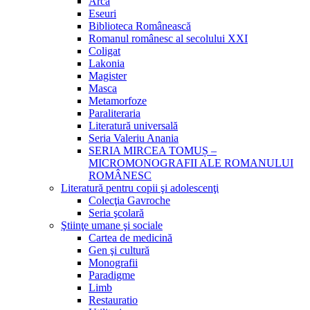
Arca
Eseuri
Biblioteca Românească
Romanul românesc al secolului XXI
Coligat
Lakonia
Magister
Masca
Metamorfoze
Paraliteraria
Literatură universală
Seria Valeriu Anania
SERIA MIRCEA TOMUȘ –
MICROMONOGRAFII ALE ROMANULUI
ROMÂNESC
Literatură pentru copii şi adolescenţi
Colecţia Gavroche
Seria şcolară
Ştiinţe umane şi sociale
Cartea de medicină
Gen şi cultură
Monografii
Paradigme
Limb
Restauratio