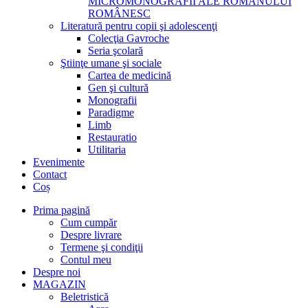
MICROMONOGRAFII ALE ROMANULUI
ROMÂNESC
Literatură pentru copii şi adolescenţi
Colecţia Gavroche
Seria şcolară
Ştiinţe umane şi sociale
Cartea de medicină
Gen şi cultură
Monografii
Paradigme
Limb
Restauratio
Utilitaria
Evenimente
Contact
Coș
Prima pagină
Cum cumpăr
Despre livrare
Termene şi condiţii
Contul meu
Despre noi
MAGAZIN
Beletristică