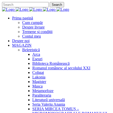
Prima pagină
Cum cumpăr
Despre livrare
Termene şi condiţii
Contul meu
Despre noi
MAGAZIN
Beletristică
Arca
Eseuri
Biblioteca Românească
Romanul românesc al secolului XXI
Coligat
Lakonia
Magister
Masca
Metamorfoze
Paraliteraria
Literatură universală
Seria Valeriu Anania
SERIA MIRCEA TOMUȘ –