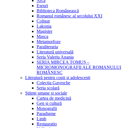
Arca
Eseuri
Biblioteca Românească
Romanul românesc al secolului XXI
Coligat
Lakonia
Magister
Masca
Metamorfoze
Paraliteraria
Literatură universală
Seria Valeriu Anania
SERIA MIRCEA TOMUȘ –
MICROMONOGRAFII ALE ROMANULUI
ROMÂNESC
Literatură pentru copii şi adolescenţi
Colecţia Gavroche
Seria şcolară
Ştiinţe umane şi sociale
Cartea de medicină
Gen şi cultură
Monografii
Paradigme
Limb
Restauratio