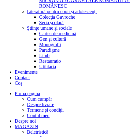
MICROMONOGRAFII ALE ROMANULUI
ROMÂNESC
Literatură pentru copii şi adolescenţi
Colecţia Gavroche
Seria şcolară
Ştiinţe umane şi sociale
Cartea de medicină
Gen şi cultură
Monografii
Paradigme
Limb
Restauratio
Utilitaria
Evenimente
Contact
Coș
Prima pagină
Cum cumpăr
Despre livrare
Termene şi condiţii
Contul meu
Despre noi
MAGAZIN
Beletristică