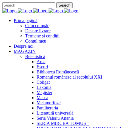
Prima pagină
Cum cumpăr
Despre livrare
Termene şi condiţii
Contul meu
Despre noi
MAGAZIN
Beletristică
Arca
Eseuri
Biblioteca Românească
Romanul românesc al secolului XXI
Coligat
Lakonia
Magister
Masca
Metamorfoze
Paraliteraria
Literatură universală
Seria Valeriu Anania
SERIA MIRCEA TOMUȘ –