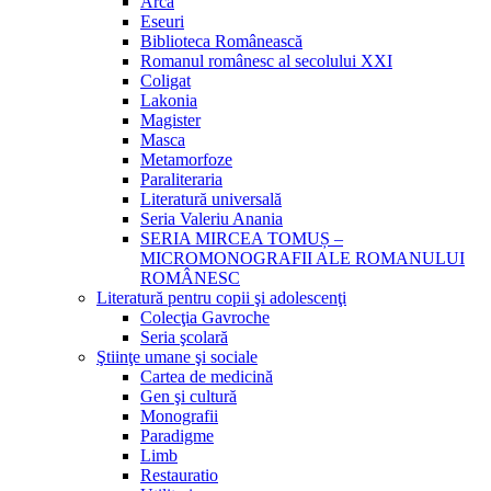
Arca
Eseuri
Biblioteca Românească
Romanul românesc al secolului XXI
Coligat
Lakonia
Magister
Masca
Metamorfoze
Paraliteraria
Literatură universală
Seria Valeriu Anania
SERIA MIRCEA TOMUȘ –
MICROMONOGRAFII ALE ROMANULUI
ROMÂNESC
Literatură pentru copii şi adolescenţi
Colecţia Gavroche
Seria şcolară
Ştiinţe umane şi sociale
Cartea de medicină
Gen şi cultură
Monografii
Paradigme
Limb
Restauratio