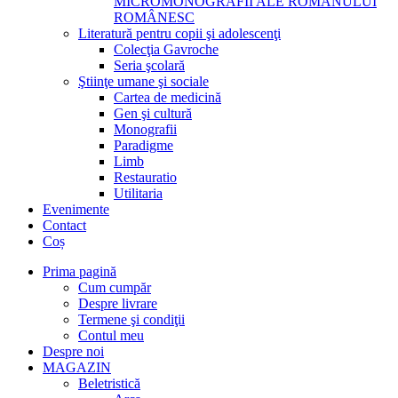
MICROMONOGRAFII ALE ROMANULUI
ROMÂNESC
Literatură pentru copii şi adolescenţi
Colecţia Gavroche
Seria şcolară
Ştiinţe umane şi sociale
Cartea de medicină
Gen şi cultură
Monografii
Paradigme
Limb
Restauratio
Utilitaria
Evenimente
Contact
Coș
Prima pagină
Cum cumpăr
Despre livrare
Termene şi condiţii
Contul meu
Despre noi
MAGAZIN
Beletristică