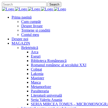
Prima pagină
Cum cumpăr
Despre livrare
Termene şi condiţii
Contul meu
Despre noi
MAGAZIN
Beletristică
Arca
Eseuri
Biblioteca Românească
Romanul românesc al secolului XXI
Coligat
Lakonia
Magister
Masca
Metamorfoze
Paraliteraria
Literatură universală
Seria Valeriu Anania
SERIA MIRCEA TOMUȘ – MICROMONOGR