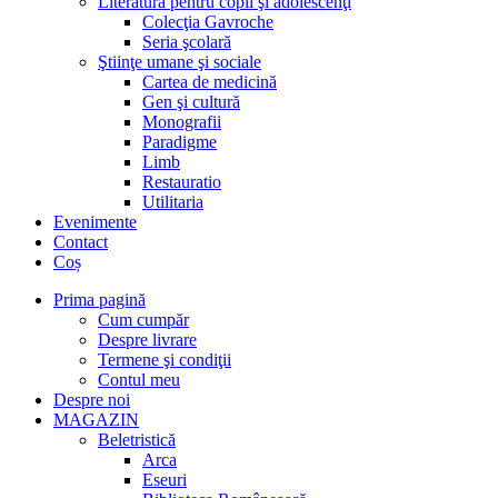
Literatură pentru copii şi adolescenţi
Colecţia Gavroche
Seria şcolară
Ştiinţe umane şi sociale
Cartea de medicină
Gen şi cultură
Monografii
Paradigme
Limb
Restauratio
Utilitaria
Evenimente
Contact
Coș
Prima pagină
Cum cumpăr
Despre livrare
Termene şi condiţii
Contul meu
Despre noi
MAGAZIN
Beletristică
Arca
Eseuri