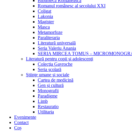
Biblioteca Românească
Romanul românesc al secolului XXI
Coligat
Lakonia
Magister
Masca
Metamorfoze
Paraliteraria
Literatură universală
Seria Valeriu Anania
SERIA MIRCEA TOMUȘ – MICROMONOGR
Literatură pentru copii şi adolescenţi
Colecţia Gavroche
Seria şcolară
Ştiinţe umane şi sociale
Cartea de medicină
Gen şi cultură
Monografii
Paradigme
Limb
Restauratio
Utilitaria
Evenimente
Contact
Coș