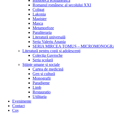
Biblioteca Românească
Romanul românesc al secolului XXI
Coligat
Lakonia
Magister
Masca
Metamorfoze
Paraliteraria
Literatură universală
Seria Valeriu Anania
SERIA MIRCEA TOMUȘ – MICROMONOGR
Literatură pentru copii şi adolescenţi
Colecţia Gavroche
Seria şcolară
Ştiinţe umane şi sociale
Cartea de medicină
Gen şi cultură
Monografii
Paradigme
Limb
Restauratio
Utilitaria
Evenimente
Contact
Coș