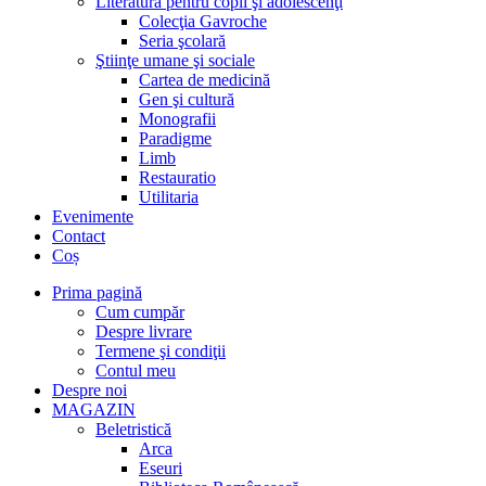
Literatură pentru copii şi adolescenţi
Colecţia Gavroche
Seria şcolară
Ştiinţe umane şi sociale
Cartea de medicină
Gen şi cultură
Monografii
Paradigme
Limb
Restauratio
Utilitaria
Evenimente
Contact
Coș
Prima pagină
Cum cumpăr
Despre livrare
Termene şi condiţii
Contul meu
Despre noi
MAGAZIN
Beletristică
Arca
Eseuri