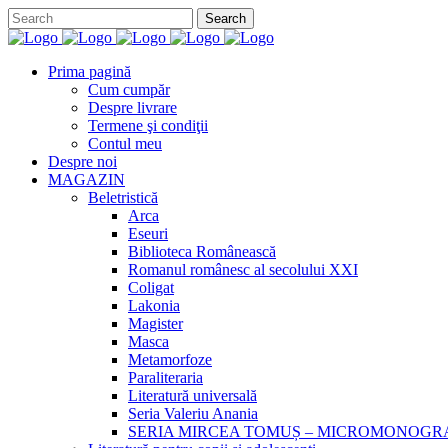
Prima pagină
Cum cumpăr
Despre livrare
Termene şi condiţii
Contul meu
Despre noi
MAGAZIN
Beletristică
Arca
Eseuri
Biblioteca Românească
Romanul românesc al secolului XXI
Coligat
Lakonia
Magister
Masca
Metamorfoze
Paraliteraria
Literatură universală
Seria Valeriu Anania
SERIA MIRCEA TOMUȘ – MICROMONOGR