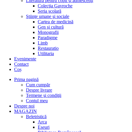
Literatură pentru copii şi adolescenţi
Colecţia Gavroche
Seria şcolară
Ştiinţe umane şi sociale
Cartea de medicină
Gen şi cultură
Monografii
Paradigme
Limb
Restauratio
Utilitaria
Evenimente
Contact
Coș
Prima pagină
Cum cumpăr
Despre livrare
Termene şi condiţii
Contul meu
Despre noi
MAGAZIN
Beletristică
Arca
Eseuri