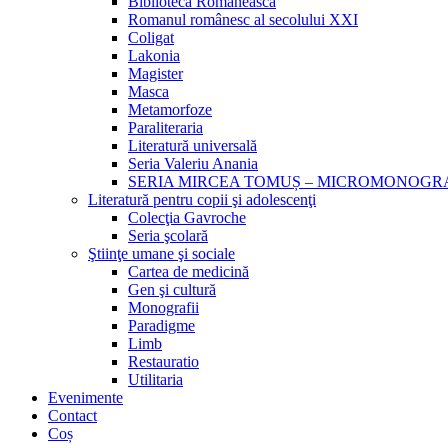
Biblioteca Românească
Romanul românesc al secolului XXI
Coligat
Lakonia
Magister
Masca
Metamorfoze
Paraliteraria
Literatură universală
Seria Valeriu Anania
SERIA MIRCEA TOMUȘ – MICROMONOGR
Literatură pentru copii şi adolescenţi
Colecţia Gavroche
Seria şcolară
Ştiinţe umane şi sociale
Cartea de medicină
Gen şi cultură
Monografii
Paradigme
Limb
Restauratio
Utilitaria
Evenimente
Contact
Coș