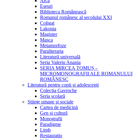
Arca
Eseuri
Biblioteca Românească
Romanul românesc al secolului XXI
Coligat
Lakonia
Magister
Masca
Metamorfoze
Paraliteraria
Literatură universală
Seria Valeriu Anania
SERIA MIRCEA TOMUȘ –
MICROMONOGRAFII ALE ROMANULUI
ROMÂNESC
Literatură pentru copii şi adolescenţi
Colecţia Gavroche
Seria şcolară
Ştiinţe umane şi sociale
Cartea de medicină
Gen şi cultură
Monografii
Paradigme
Limb
Restauratio