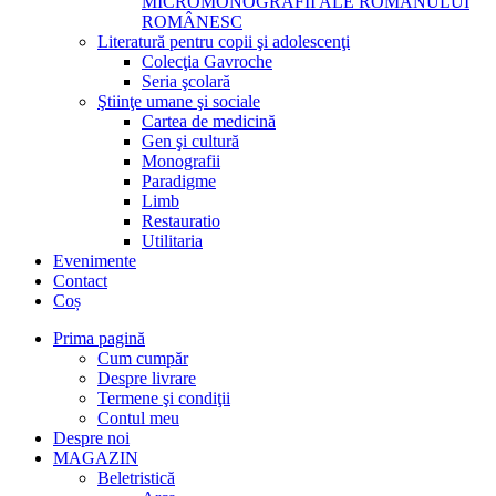
MICROMONOGRAFII ALE ROMANULUI
ROMÂNESC
Literatură pentru copii şi adolescenţi
Colecţia Gavroche
Seria şcolară
Ştiinţe umane şi sociale
Cartea de medicină
Gen şi cultură
Monografii
Paradigme
Limb
Restauratio
Utilitaria
Evenimente
Contact
Coș
Prima pagină
Cum cumpăr
Despre livrare
Termene şi condiţii
Contul meu
Despre noi
MAGAZIN
Beletristică