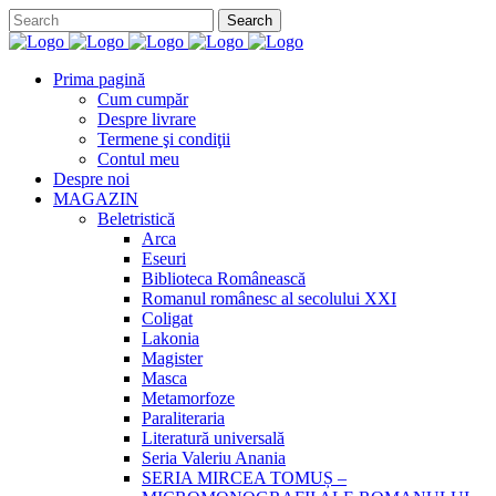
Prima pagină
Cum cumpăr
Despre livrare
Termene şi condiţii
Contul meu
Despre noi
MAGAZIN
Beletristică
Arca
Eseuri
Biblioteca Românească
Romanul românesc al secolului XXI
Coligat
Lakonia
Magister
Masca
Metamorfoze
Paraliteraria
Literatură universală
Seria Valeriu Anania
SERIA MIRCEA TOMUȘ –