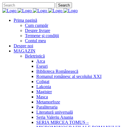
Prima pagină
Cum cumpăr
Despre livrare
Termene şi condiţii
Contul meu
Despre noi
MAGAZIN
Beletristică
Arca
Eseuri
Biblioteca Românească
Romanul românesc al secolului XXI
Coligat
Lakonia
Magister
Masca
Metamorfoze
Paraliteraria
Literatură universală
Seria Valeriu Anania
SERIA MIRCEA TOMUȘ –