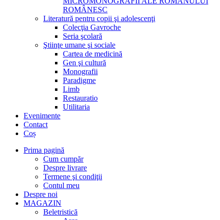
MICROMONOGRAFII ALE ROMANULUI
ROMÂNESC
Literatură pentru copii şi adolescenţi
Colecţia Gavroche
Seria şcolară
Ştiinţe umane şi sociale
Cartea de medicină
Gen şi cultură
Monografii
Paradigme
Limb
Restauratio
Utilitaria
Evenimente
Contact
Coș
Prima pagină
Cum cumpăr
Despre livrare
Termene şi condiţii
Contul meu
Despre noi
MAGAZIN
Beletristică