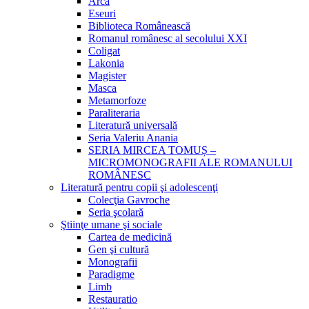
Arca
Eseuri
Biblioteca Românească
Romanul românesc al secolului XXI
Coligat
Lakonia
Magister
Masca
Metamorfoze
Paraliteraria
Literatură universală
Seria Valeriu Anania
SERIA MIRCEA TOMUȘ –
MICROMONOGRAFII ALE ROMANULUI
ROMÂNESC
Literatură pentru copii şi adolescenţi
Colecţia Gavroche
Seria şcolară
Ştiinţe umane şi sociale
Cartea de medicină
Gen şi cultură
Monografii
Paradigme
Limb
Restauratio