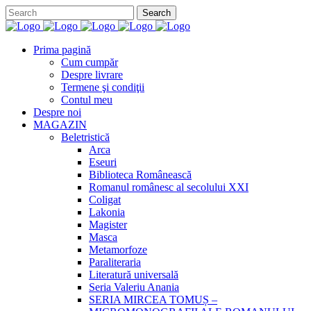
Prima pagină
Cum cumpăr
Despre livrare
Termene şi condiţii
Contul meu
Despre noi
MAGAZIN
Beletristică
Arca
Eseuri
Biblioteca Românească
Romanul românesc al secolului XXI
Coligat
Lakonia
Magister
Masca
Metamorfoze
Paraliteraria
Literatură universală
Seria Valeriu Anania
SERIA MIRCEA TOMUȘ –