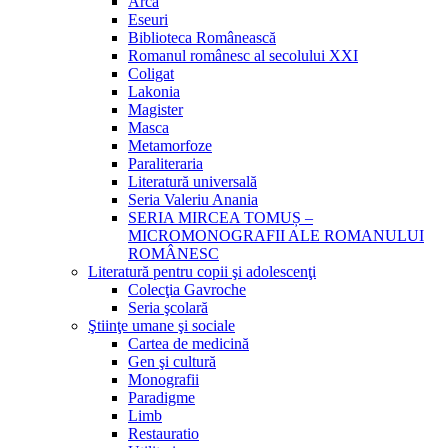
Arca
Eseuri
Biblioteca Românească
Romanul românesc al secolului XXI
Coligat
Lakonia
Magister
Masca
Metamorfoze
Paraliteraria
Literatură universală
Seria Valeriu Anania
SERIA MIRCEA TOMUȘ –
MICROMONOGRAFII ALE ROMANULUI
ROMÂNESC
Literatură pentru copii şi adolescenţi
Colecţia Gavroche
Seria şcolară
Ştiinţe umane şi sociale
Cartea de medicină
Gen şi cultură
Monografii
Paradigme
Limb
Restauratio