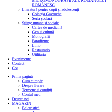
MICROMONOGRAFII ALE ROMANULUI
ROMÂNESC
Literatură pentru copii şi adolescenţi
Colecţia Gavroche
Seria şcolară
Ştiinţe umane şi sociale
Cartea de medicină
Gen şi cultură
Monografii
Paradigme
Limb
Restauratio
Utilitaria
Evenimente
Contact
Coș
Prima pagină
Cum cumpăr
Despre livrare
Termene şi condiţii
Contul meu
Despre noi
MAGAZIN
Beletristică