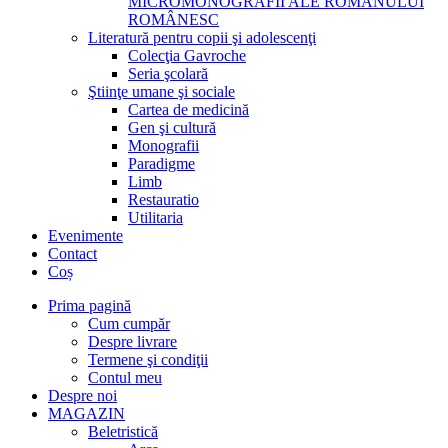
MICROMONOGRAFII ALE ROMANULUI
ROMÂNESC
Literatură pentru copii şi adolescenţi
Colecţia Gavroche
Seria şcolară
Ştiinţe umane şi sociale
Cartea de medicină
Gen şi cultură
Monografii
Paradigme
Limb
Restauratio
Utilitaria
Evenimente
Contact
Coș
Prima pagină
Cum cumpăr
Despre livrare
Termene şi condiţii
Contul meu
Despre noi
MAGAZIN
Beletristică