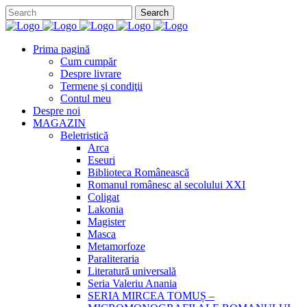
Prima pagină
Cum cumpăr
Despre livrare
Termene şi condiţii
Contul meu
Despre noi
MAGAZIN
Beletristică
Arca
Eseuri
Biblioteca Românească
Romanul românesc al secolului XXI
Coligat
Lakonia
Magister
Masca
Metamorfoze
Paraliteraria
Literatură universală
Seria Valeriu Anania
SERIA MIRCEA TOMUȘ –