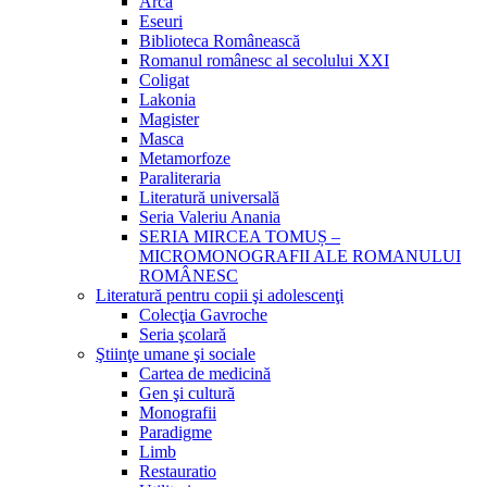
Arca
Eseuri
Biblioteca Românească
Romanul românesc al secolului XXI
Coligat
Lakonia
Magister
Masca
Metamorfoze
Paraliteraria
Literatură universală
Seria Valeriu Anania
SERIA MIRCEA TOMUȘ –
MICROMONOGRAFII ALE ROMANULUI
ROMÂNESC
Literatură pentru copii şi adolescenţi
Colecţia Gavroche
Seria şcolară
Ştiinţe umane şi sociale
Cartea de medicină
Gen şi cultură
Monografii
Paradigme
Limb
Restauratio