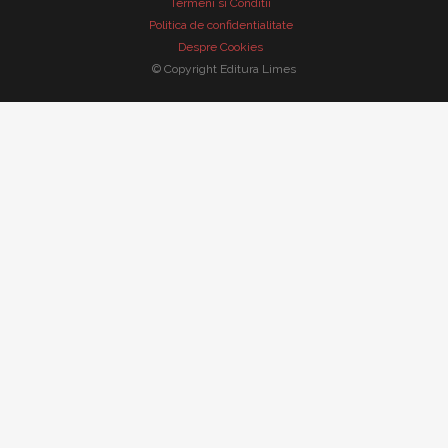
Termeni si Conditii
LITERATU
Politica de confidentialitate
Despre Cookies
SERIA VAL
© Copyright Editura Limes
SERIA MI
MICROMON
ROMANUL
COLECŢIA
SERIA ŞC
CARTEA D
GEN ŞI C
MONOGRAF
PARADIGM
LIMB
RESTAUR