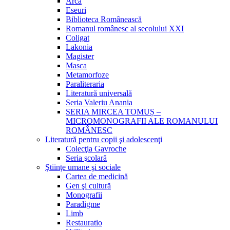
Arca
Eseuri
Biblioteca Românească
Romanul românesc al secolului XXI
Coligat
Lakonia
Magister
Masca
Metamorfoze
Paraliteraria
Literatură universală
Seria Valeriu Anania
SERIA MIRCEA TOMUȘ –
MICROMONOGRAFII ALE ROMANULUI
ROMÂNESC
Literatură pentru copii şi adolescenţi
Colecţia Gavroche
Seria şcolară
Ştiinţe umane şi sociale
Cartea de medicină
Gen şi cultură
Monografii
Paradigme
Limb
Restauratio