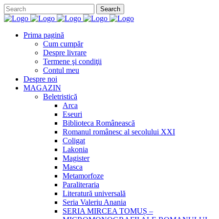
Prima pagină
Cum cumpăr
Despre livrare
Termene şi condiţii
Contul meu
Despre noi
MAGAZIN
Beletristică
Arca
Eseuri
Biblioteca Românească
Romanul românesc al secolului XXI
Coligat
Lakonia
Magister
Masca
Metamorfoze
Paraliteraria
Literatură universală
Seria Valeriu Anania
SERIA MIRCEA TOMUȘ –