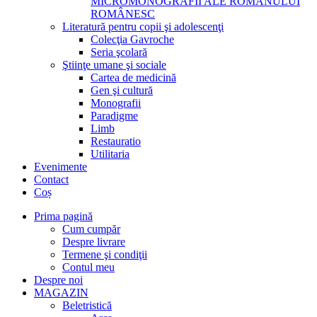
MICROMONOGRAFII ALE ROMANULUI
ROMÂNESC
Literatură pentru copii şi adolescenţi
Colecţia Gavroche
Seria şcolară
Ştiinţe umane şi sociale
Cartea de medicină
Gen şi cultură
Monografii
Paradigme
Limb
Restauratio
Utilitaria
Evenimente
Contact
Coș
Prima pagină
Cum cumpăr
Despre livrare
Termene şi condiţii
Contul meu
Despre noi
MAGAZIN
Beletristică