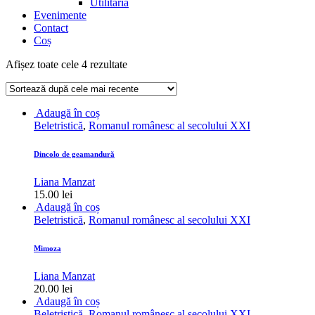
Utilitaria
Evenimente
Contact
Coș
Sortat
Afișez toate cele 4 rezultate
după
cele
mai
Adaugă în coș
recente
Beletristică
,
Romanul românesc al secolului XXI
Dincolo de geamandură
Liana Manzat
15.00
lei
Adaugă în coș
Beletristică
,
Romanul românesc al secolului XXI
Mimoza
Liana Manzat
20.00
lei
Adaugă în coș
Beletristică
,
Romanul românesc al secolului XXI