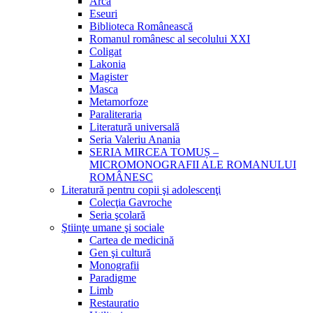
Arca
Eseuri
Biblioteca Românească
Romanul românesc al secolului XXI
Coligat
Lakonia
Magister
Masca
Metamorfoze
Paraliteraria
Literatură universală
Seria Valeriu Anania
SERIA MIRCEA TOMUȘ –
MICROMONOGRAFII ALE ROMANULUI
ROMÂNESC
Literatură pentru copii şi adolescenţi
Colecţia Gavroche
Seria şcolară
Ştiinţe umane şi sociale
Cartea de medicină
Gen şi cultură
Monografii
Paradigme
Limb
Restauratio