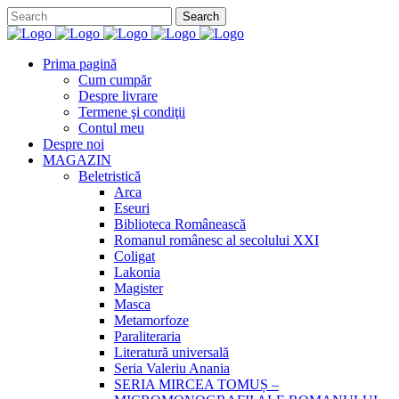
Prima pagină
Cum cumpăr
Despre livrare
Termene şi condiţii
Contul meu
Despre noi
MAGAZIN
Beletristică
Arca
Eseuri
Biblioteca Românească
Romanul românesc al secolului XXI
Coligat
Lakonia
Magister
Masca
Metamorfoze
Paraliteraria
Literatură universală
Seria Valeriu Anania
SERIA MIRCEA TOMUȘ –