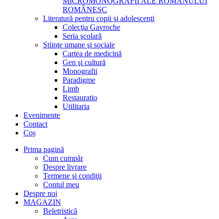
MICROMONOGRAFII ALE ROMANULUI
ROMÂNESC
Literatură pentru copii şi adolescenţi
Colecţia Gavroche
Seria şcolară
Ştiinţe umane şi sociale
Cartea de medicină
Gen şi cultură
Monografii
Paradigme
Limb
Restauratio
Utilitaria
Evenimente
Contact
Coș
Prima pagină
Cum cumpăr
Despre livrare
Termene şi condiţii
Contul meu
Despre noi
MAGAZIN
Beletristică