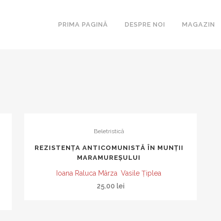
PRIMA PAGINĂ
DESPRE NOI
MAGAZIN
ARCA
ESEURI
BIBLIOTE
ROMANUL
Beletristică
SECOLULU
REZISTENȚA ANTICOMUNISTĂ ÎN MUNȚII
COLIGAT
MARAMUREȘULUI
LAKONIA
Ioana Raluca Mârza
Vasile Țiplea
MAGISTE
25.00
lei
MASCA
METAMOR
PARALITE