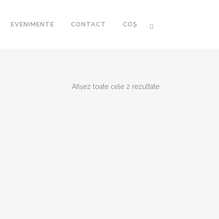
EVENIMENTE
CONTACT
COȘ
Sortat
Afișez toate cele 2 rezultate
CA ROMÂNEASCĂ
după
 ROMÂNESC AL
I XXI
cele
mai
R
recente
FOZE
RARIA