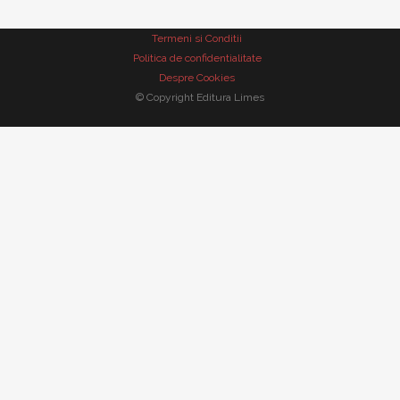
LITERATU
Termeni si Conditii
SERIA VAL
Politica de confidentialitate
SERIA MI
Despre Cookies
MICROMON
© Copyright Editura Limes
ROMANUL
COLECŢIA
SERIA ŞC
CARTEA D
GEN ŞI C
MONOGRAF
PARADIGM
LIMB
RESTAUR