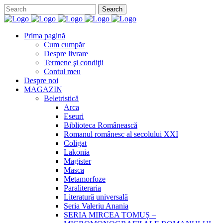
Prima pagină
Cum cumpăr
Despre livrare
Termene şi condiţii
Contul meu
Despre noi
MAGAZIN
Beletristică
Arca
Eseuri
Biblioteca Românească
Romanul românesc al secolului XXI
Coligat
Lakonia
Magister
Masca
Metamorfoze
Paraliteraria
Literatură universală
Seria Valeriu Anania
SERIA MIRCEA TOMUȘ –