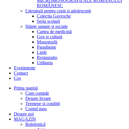
MICROMONOGRAFII ALE ROMANULUI
ROMÂNESC
Literatură pentru copii şi adolescenţi
Colecţia Gavroche
Seria şcolară
Ştiinţe umane şi sociale
Cartea de medicină
Gen şi cultură
Monografii
Paradigme
Limb
Restauratio
Utilitaria
Evenimente
Contact
Coș
Prima pagină
Cum cumpăr
Despre livrare
Termene şi condiţii
Contul meu
Despre noi
MAGAZIN
Beletristică