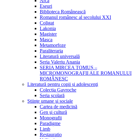
Arca
Eseuri
Biblioteca Românească
Romanul românesc al secolului XXI
Coligat
Lakonia
Magister
Masca
Metamorfoze
Paraliteraria
Literatură universală
Seria Valeriu Anania
SERIA MIRCEA TOMUȘ –
MICROMONOGRAFII ALE ROMANULUI
ROMÂNESC
Literatură pentru copii şi adolescenţi
Colecţia Gavroche
Seria şcolară
Ştiinţe umane şi sociale
Cartea de medicină
Gen şi cultură
Monografii
Paradigme
Limb
Restauratio