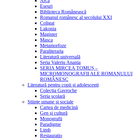
Arca
Eseuri
Biblioteca Românească
Romanul românesc al secolului XXI
Coligat
Lakonia
Magister
Masca
Metamorfoze
Paraliteraria
Literatură universală
Seria Valeriu Anania
SERIA MIRCEA TOMUȘ –
MICROMONOGRAFII ALE ROMANULUI
ROMÂNESC
Literatură pentru copii şi adolescenţi
Colecţia Gavroche
Seria şcolară
Ştiinţe umane şi sociale
Cartea de medicină
Gen şi cultură
Monografii
Paradigme
Limb
Restauratio