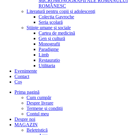
MICROMONOGRAFII ALE ROMANULUI
ROMÂNESC
Literatură pentru copii şi adolescenţi
Colecţia Gavroche
Seria şcolară
Ştiinţe umane şi sociale
Cartea de medicină
Gen şi cultură
Monografii
Paradigme
Limb
Restauratio
Utilitaria
Evenimente
Contact
Coș
Prima pagină
Cum cumpăr
Despre livrare
Termene şi condiţii
Contul meu
Despre noi
MAGAZIN
Beletristică