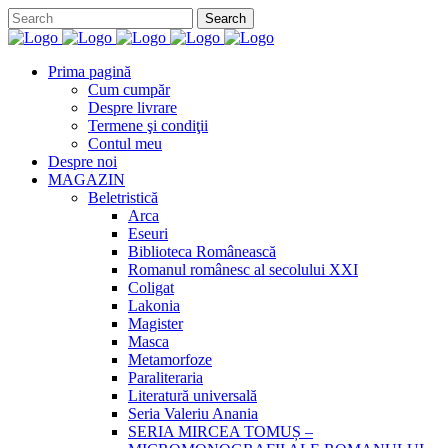
Prima pagină
Cum cumpăr
Despre livrare
Termene şi condiţii
Contul meu
Despre noi
MAGAZIN
Beletristică
Arca
Eseuri
Biblioteca Românească
Romanul românesc al secolului XXI
Coligat
Lakonia
Magister
Masca
Metamorfoze
Paraliteraria
Literatură universală
Seria Valeriu Anania
SERIA MIRCEA TOMUȘ –