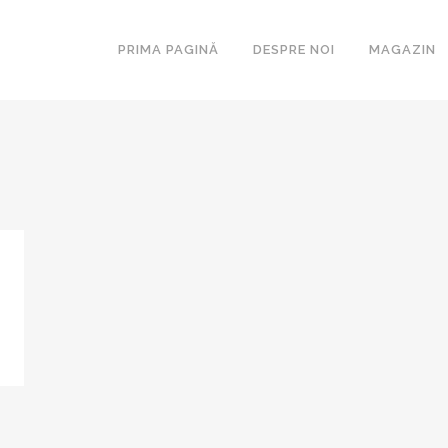
PRIMA PAGINĂ
DESPRE NOI
MAGAZIN
COLECŢIA GAVROCHE
CARTEA DE
SERIA ŞCOLARĂ
GEN ŞI C
CĂ
MONOGRAF
PARADIGM
LIMB
RESTAURA
UTILITARI