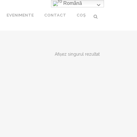
Română
EVENIMENTE
CONTACT
COȘ
 MEDICINĂ
Afișez singurul rezultat
ULTURĂ
II
E
TIO
A