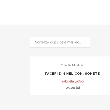
Sortează după cele mai recente
ARCA
ESEURI
BIBLIOTECA ROMÂNEAS
ROMANUL ROMÂNESC AL
Colecţia MIrabilia
SECOLULUI XXI
TĂCERI DIN HELICON. SONETE
COLIGAT
LAKONIA
Gabriela Botici
25.00
lei
MAGISTER
MASCA
METAMORFOZE
PARALITERARIA