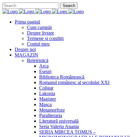
Prima pagină
Cum cumpăr
Despre livrare
Termene şi condiţii
Contul meu
Despre noi
MAGAZIN
Beletristică
Arca
Eseuri
Biblioteca Românească
Romanul românesc al secolului XXI
Coligat
Lakonia
Magister
Masca
Metamorfoze
Paraliteraria
Literatură universală
Seria Valeriu Anania
SERIA MIRCEA TOMUȘ –