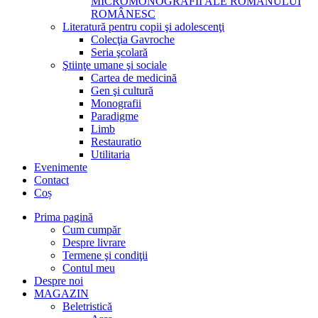
MICROMONOGRAFII ALE ROMANULUI
ROMÂNESC
Literatură pentru copii şi adolescenţi
Colecţia Gavroche
Seria şcolară
Ştiinţe umane şi sociale
Cartea de medicină
Gen şi cultură
Monografii
Paradigme
Limb
Restauratio
Utilitaria
Evenimente
Contact
Coș
Prima pagină
Cum cumpăr
Despre livrare
Termene şi condiţii
Contul meu
Despre noi
MAGAZIN
Beletristică