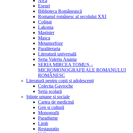
Arca
Eseuri
Biblioteca Românească
Romanul românesc al secolului XXI
Coligat
Lakonia
Magister
Masca
Metamorfoze
Paraliteraria
Literatură universală
Seria Valeriu Anania
SERIA MIRCEA TOMUȘ –
MICROMONOGRAFII ALE ROMANULUI
ROMÂNESC
Literatură pentru copii şi adolescenţi
Colecţia Gavroche
Seria şcolară
Ştiinţe umane şi sociale
Cartea de medicină
Gen şi cultură
Monografii
Paradigme
Limb
Restauratio