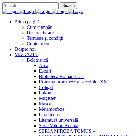
Prima pagină
Cum cumpăr
Despre livrare
Termene şi condiţii
Contul meu
Despre noi
MAGAZIN
Beletristică
Arca
Eseuri
Biblioteca Românească
Romanul românesc al secolului XXI
Coligat
Lakonia
Magister
Masca
Metamorfoze
Paraliteraria
Literatură universală
Seria Valeriu Anania
SERIA MIRCEA TOMUȘ –