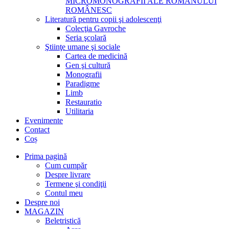
MICROMONOGRAFII ALE ROMANULUI
ROMÂNESC
Literatură pentru copii şi adolescenţi
Colecţia Gavroche
Seria şcolară
Ştiinţe umane şi sociale
Cartea de medicină
Gen şi cultură
Monografii
Paradigme
Limb
Restauratio
Utilitaria
Evenimente
Contact
Coș
Prima pagină
Cum cumpăr
Despre livrare
Termene şi condiţii
Contul meu
Despre noi
MAGAZIN
Beletristică