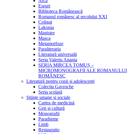
Arca
Eseuri
Biblioteca Românească
Romanul românesc al secolului XXI
Coligat
Lakonia
Magister
Masca
Metamorfoze
Paraliteraria
Literatură universală
Seria Valeriu Anania
SERIA MIRCEA TOMUȘ –
MICROMONOGRAFII ALE ROMANULUI
ROMÂNESC
Literatură pentru copii şi adolescenţi
Colecţia Gavroche
Seria şcolară
Ştiinţe umane şi sociale
Cartea de medicină
Gen şi cultură
Monografii
Paradigme
Limb
Restauratio