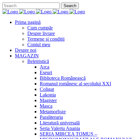
Prima pagină
Cum cumpăr
Despre livrare
Termene şi condiţii
Contul meu
Despre noi
MAGAZIN
Beletristică
Arca
Eseuri
Biblioteca Românească
Romanul românesc al secolului XXI
Coligat
Lakonia
Magister
Masca
Metamorfoze
Paraliteraria
Literatură universală
Seria Valeriu Anania
SERIA MIRCEA TOMUȘ –