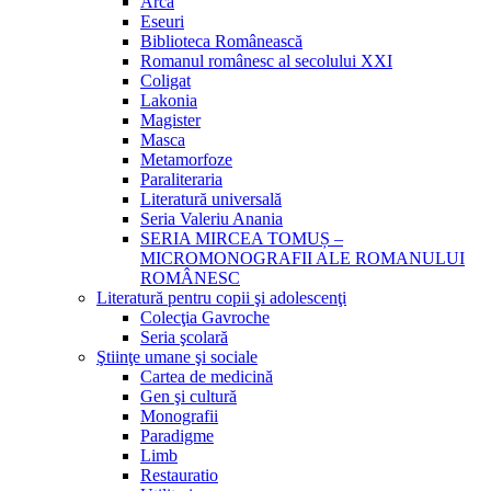
Arca
Eseuri
Biblioteca Românească
Romanul românesc al secolului XXI
Coligat
Lakonia
Magister
Masca
Metamorfoze
Paraliteraria
Literatură universală
Seria Valeriu Anania
SERIA MIRCEA TOMUȘ –
MICROMONOGRAFII ALE ROMANULUI
ROMÂNESC
Literatură pentru copii şi adolescenţi
Colecţia Gavroche
Seria şcolară
Ştiinţe umane şi sociale
Cartea de medicină
Gen şi cultură
Monografii
Paradigme
Limb
Restauratio