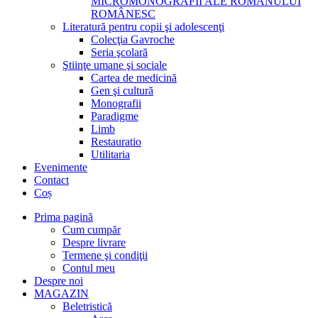
MICROMONOGRAFII ALE ROMANULUI
ROMÂNESC
Literatură pentru copii şi adolescenţi
Colecţia Gavroche
Seria şcolară
Ştiinţe umane şi sociale
Cartea de medicină
Gen şi cultură
Monografii
Paradigme
Limb
Restauratio
Utilitaria
Evenimente
Contact
Coș
Prima pagină
Cum cumpăr
Despre livrare
Termene şi condiţii
Contul meu
Despre noi
MAGAZIN
Beletristică