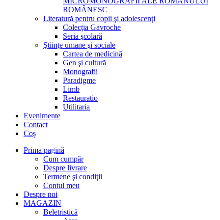
MICROMONOGRAFII ALE ROMANULUI
ROMÂNESC
Literatură pentru copii şi adolescenţi
Colecţia Gavroche
Seria şcolară
Ştiinţe umane şi sociale
Cartea de medicină
Gen şi cultură
Monografii
Paradigme
Limb
Restauratio
Utilitaria
Evenimente
Contact
Coș
Prima pagină
Cum cumpăr
Despre livrare
Termene şi condiţii
Contul meu
Despre noi
MAGAZIN
Beletristică