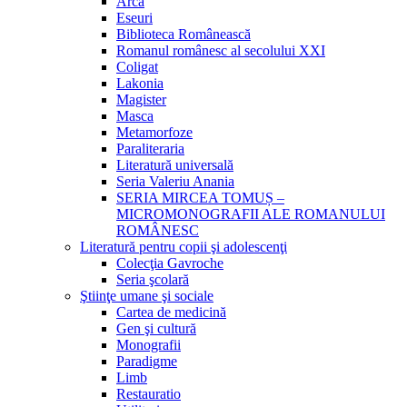
Arca
Eseuri
Biblioteca Românească
Romanul românesc al secolului XXI
Coligat
Lakonia
Magister
Masca
Metamorfoze
Paraliteraria
Literatură universală
Seria Valeriu Anania
SERIA MIRCEA TOMUȘ –
MICROMONOGRAFII ALE ROMANULUI
ROMÂNESC
Literatură pentru copii şi adolescenţi
Colecţia Gavroche
Seria şcolară
Ştiinţe umane şi sociale
Cartea de medicină
Gen şi cultură
Monografii
Paradigme
Limb
Restauratio