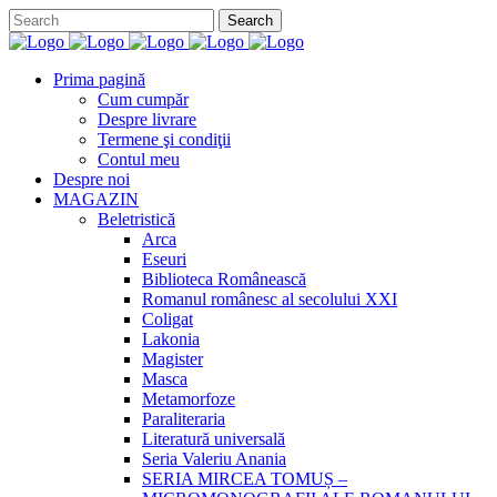
Prima pagină
Cum cumpăr
Despre livrare
Termene şi condiţii
Contul meu
Despre noi
MAGAZIN
Beletristică
Arca
Eseuri
Biblioteca Românească
Romanul românesc al secolului XXI
Coligat
Lakonia
Magister
Masca
Metamorfoze
Paraliteraria
Literatură universală
Seria Valeriu Anania
SERIA MIRCEA TOMUȘ –