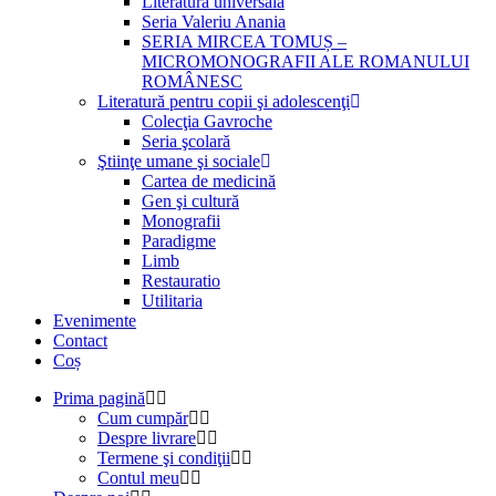
Literatură universală
Seria Valeriu Anania
SERIA MIRCEA TOMUȘ –
MICROMONOGRAFII ALE ROMANULUI
ROMÂNESC
Literatură pentru copii şi adolescenţi
Colecţia Gavroche
Seria şcolară
Ştiinţe umane şi sociale
Cartea de medicină
Gen şi cultură
Monografii
Paradigme
Limb
Restauratio
Utilitaria
Evenimente
Contact
Coș
Prima pagină
Cum cumpăr
Despre livrare
Termene şi condiţii
Contul meu