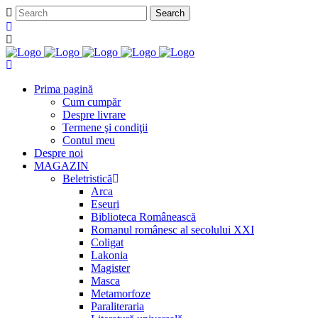
Prima pagină
Cum cumpăr
Despre livrare
Termene şi condiţii
Contul meu
Despre noi
MAGAZIN
Beletristică
Arca
Eseuri
Biblioteca Românească
Romanul românesc al secolului XXI
Coligat
Lakonia
Magister
Masca
Metamorfoze
Paraliteraria