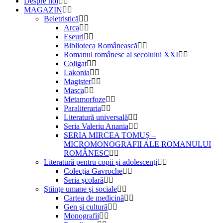
Despre noi
MAGAZIN
Beletristică
Arca
Eseuri
Biblioteca Românească
Romanul românesc al secolului XXI
Coligat
Lakonia
Magister
Masca
Metamorfoze
Paraliteraria
Literatură universală
Seria Valeriu Anania
SERIA MIRCEA TOMUȘ –
MICROMONOGRAFII ALE ROMANULUI
ROMÂNESC
Literatură pentru copii şi adolescenţi
Colecţia Gavroche
Seria şcolară
Ştiinţe umane şi sociale
Cartea de medicină
Gen şi cultură
Monografii