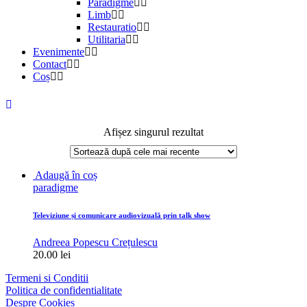
Paradigme
Limb
Restauratio
Utilitaria
Evenimente
Contact
Coș
Afișez singurul rezultat
Adaugă în coș
paradigme
Televiziune și comunicare audiovizuală prin talk show
Andreea Popescu Crețulescu
20.00
lei
Termeni si Conditii
Politica de confidentialitate
Despre Cookies