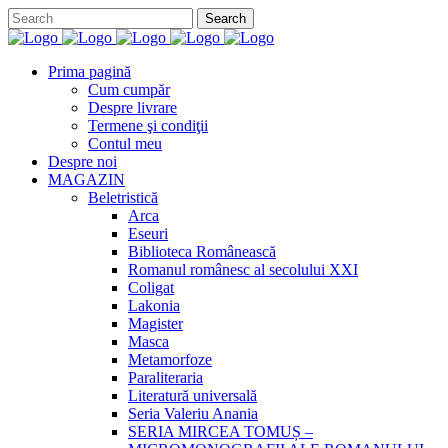
Prima pagină
Cum cumpăr
Despre livrare
Termene şi condiţii
Contul meu
Despre noi
MAGAZIN
Beletristică
Arca
Eseuri
Biblioteca Românească
Romanul românesc al secolului XXI
Coligat
Lakonia
Magister
Masca
Metamorfoze
Paraliteraria
Literatură universală
Seria Valeriu Anania
SERIA MIRCEA TOMUȘ –