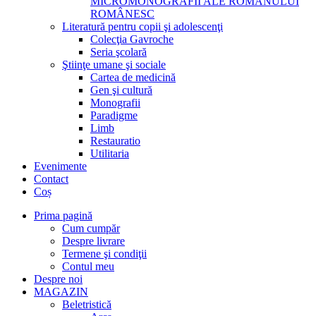
MICROMONOGRAFII ALE ROMANULUI
ROMÂNESC
Literatură pentru copii şi adolescenţi
Colecţia Gavroche
Seria şcolară
Ştiinţe umane şi sociale
Cartea de medicină
Gen şi cultură
Monografii
Paradigme
Limb
Restauratio
Utilitaria
Evenimente
Contact
Coș
Prima pagină
Cum cumpăr
Despre livrare
Termene şi condiţii
Contul meu
Despre noi
MAGAZIN
Beletristică