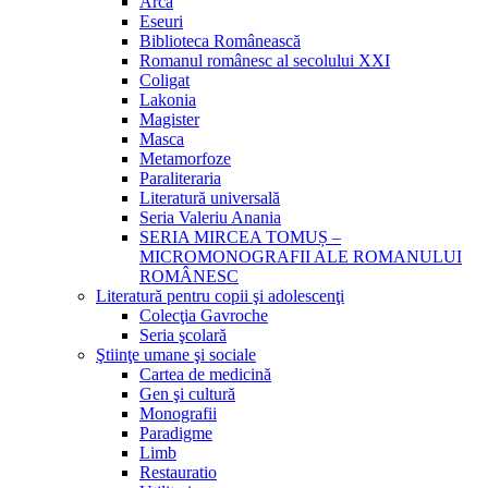
Arca
Eseuri
Biblioteca Românească
Romanul românesc al secolului XXI
Coligat
Lakonia
Magister
Masca
Metamorfoze
Paraliteraria
Literatură universală
Seria Valeriu Anania
SERIA MIRCEA TOMUȘ –
MICROMONOGRAFII ALE ROMANULUI
ROMÂNESC
Literatură pentru copii şi adolescenţi
Colecţia Gavroche
Seria şcolară
Ştiinţe umane şi sociale
Cartea de medicină
Gen şi cultură
Monografii
Paradigme
Limb
Restauratio