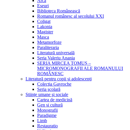
Arca
Eseuri
Biblioteca Românească
Romanul românesc al secolului XXI
Coligat
Lakonia
Magister
Masca
Metamorfoze
Paraliteraria
Literatură universală
Seria Valeriu Anania
SERIA MIRCEA TOMUȘ –
MICROMONOGRAFII ALE ROMANULUI
ROMÂNESC
Literatură pentru copii şi adolescenţi
Colecţia Gavroche
Seria şcolară
Ştiinţe umane şi sociale
Cartea de medicină
Gen şi cultură
Monografii
Paradigme
Limb
Restauratio