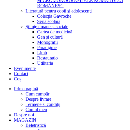
MICROMONOGRAFII ALE ROMANULUI
ROMÂNESC
Literatură pentru copii şi adolescenţi
Colecţia Gavroche
Seria şcolară
Ştiinţe umane şi sociale
Cartea de medicină
Gen şi cultură
Monografii
Paradigme
Limb
Restauratio
Utilitaria
Evenimente
Contact
Coș
Prima pagină
Cum cumpăr
Despre livrare
Termene şi condiţii
Contul meu
Despre noi
MAGAZIN
Beletristică