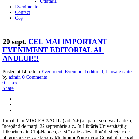
Utilitaria
Evenimente
Contact
Coș
20 sept.
CEL MAI IMPORTANT
EVENIMENT EDITORIAL AL
ANULUI!!!
Posted at 14:52h
in
Eveniment
,
Eveniment editorial
,
Lansare carte
by
admin
0 Comments
0
Likes
Share
Jurnalul lui MIRCEA ZACIU (vol. 5-6) a apărut și se va afla deja,
începând de marți, 22 septembrie a.c., în Librăria Universității și
Librarium din Cluj-Napoca, ca și în alte câteva librării și rețele de
librării cu care colaborăm. Mulțumim Primăriei și Consiliului Local