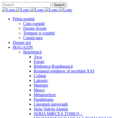
Prima pagină
Cum cumpăr
Despre livrare
Termene şi condiţii
Contul meu
Despre noi
MAGAZIN
Beletristică
Arca
Eseuri
Biblioteca Românească
Romanul românesc al secolului XXI
Coligat
Lakonia
Magister
Masca
Metamorfoze
Paraliteraria
Literatură universală
Seria Valeriu Anania
SERIA MIRCEA TOMUȘ –