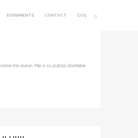
EVENIMENTE
CONTACT
COȘ
ține trei eseuri: Mai e cu putință libertatea
CA ROMÂNEASCĂ
 ROMÂNESC AL
I XXI
R
FOZE
RARIA