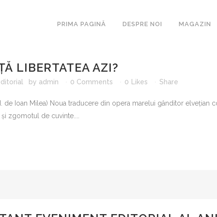
PRIMA PAGINĂ
DESPRE NOI
MAGAZIN
ȚĂ LIBERTATEA AZI?
itorial
by
admin
0 Comments
0
Likes
Share
ARCA
ESEURI
ad. de Ioan Milea) Noua traducere din opera marelui gânditor elvețian con
BIBLIOTE
l și zgomotul de cuvinte....
ROMANUL
SECOLULU
COLIGAT
LAKONIA
MAGISTE
MASCA
METAMOR
PARALITE