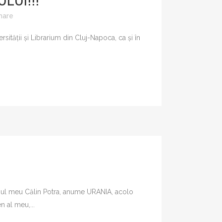
LUI!!!
RĂ UNIVERSALĂ
hare
ERIU ANANIA
rsității și Librarium din Cluj-Napoca, ca și în
RCEA TOMUȘ –
OGRAFII ALE
UI ROMÂNESC
 GAVROCHE
OLARĂ
E MEDICINĂ
ULTURĂ
II
E
etenul meu Călin Potra, anume URANIA, acolo
n al meu,...
ATIO