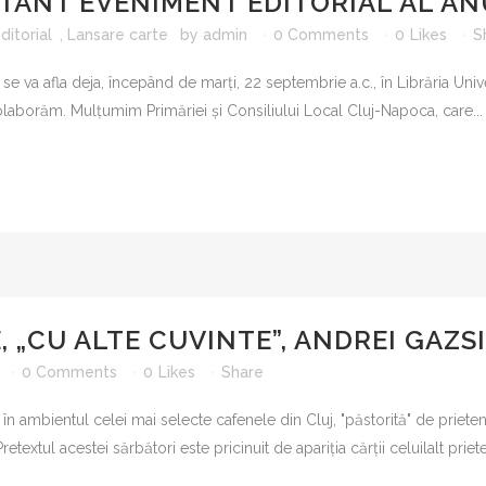
TANT EVENIMENT EDITORIAL AL ANU
LITERATU
itorial
,
Lansare carte
by
admin
0 Comments
0
Likes
S
SERIA VAL
se va afla deja, începând de marți, 22 septembrie a.c., în Librăria Unive
SERIA MI
MICROMON
e colaborăm. Mulțumim Primăriei și Consiliului Local Cluj-Napoca, care...
ROMANUL
COLECŢIA
SERIA ŞC
CARTEA D
 „CU ALTE CUVINTE”, ANDREI GAZSI
GEN ŞI C
MONOGRAF
0 Comments
0
Likes
Share
PARADIGM
ei în ambientul celei mai selecte cafenele din Cluj, "păstorită" de pri
LIMB
extul acestei sărbători este pricinuit de apariția cărții celuilalt priete
RESTAUR