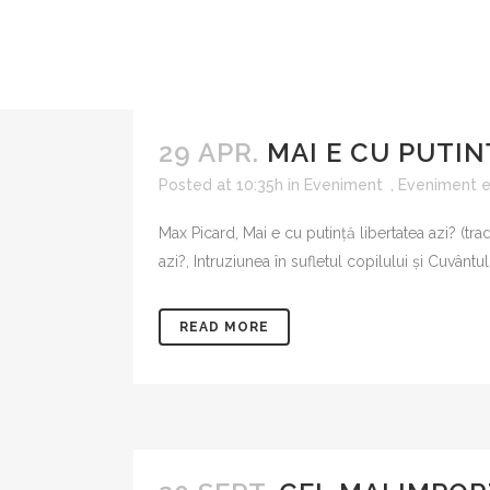
29 APR.
MAI E CU PUTIN
Posted at 10:35h
in
Eveniment
,
Eveniment ed
Max Picard, Mai e cu putință libertatea azi? (tr
azi?, Intruziunea în sufletul copilului și Cuvântu
READ MORE