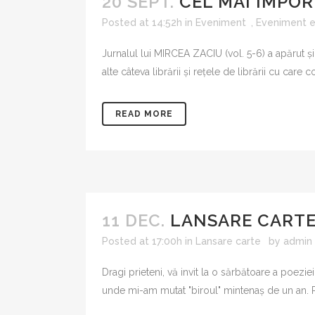
20 SEPT.
CEL MAI IMPOR
Posted at 14:52h
in
Eveniment
,
Eveniment ed
Jurnalul lui MIRCEA ZACIU (vol. 5-6) a apărut și 
alte câteva librării și rețele de librării cu car
READ MORE
11 DEC.
LANSARE CARTE,
Posted at 17:00h
in
Lansare carte
by
admin
Dragi prieteni, vă invit la o sărbătoare a poezi
unde mi-am mutat "biroul" mintenaș de un an. Pret