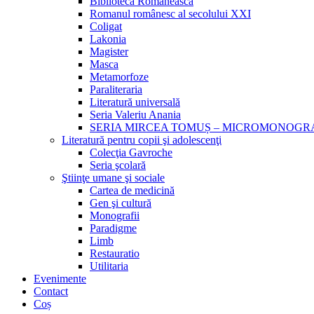
Biblioteca Românească
Romanul românesc al secolului XXI
Coligat
Lakonia
Magister
Masca
Metamorfoze
Paraliteraria
Literatură universală
Seria Valeriu Anania
SERIA MIRCEA TOMUȘ – MICROMONOGR
Literatură pentru copii şi adolescenţi
Colecţia Gavroche
Seria şcolară
Ştiinţe umane şi sociale
Cartea de medicină
Gen şi cultură
Monografii
Paradigme
Limb
Restauratio
Utilitaria
Evenimente
Contact
Coș