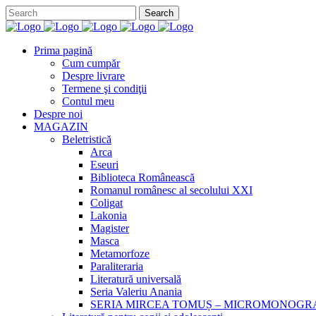
Prima pagină
Cum cumpăr
Despre livrare
Termene şi condiţii
Contul meu
Despre noi
MAGAZIN
Beletristică
Arca
Eseuri
Biblioteca Românească
Romanul românesc al secolului XXI
Coligat
Lakonia
Magister
Masca
Metamorfoze
Paraliteraria
Literatură universală
Seria Valeriu Anania
SERIA MIRCEA TOMUȘ – MICROMONOGR