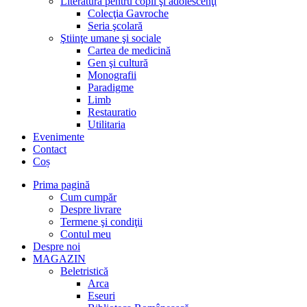
Literatură pentru copii şi adolescenţi
Colecţia Gavroche
Seria şcolară
Ştiinţe umane şi sociale
Cartea de medicină
Gen şi cultură
Monografii
Paradigme
Limb
Restauratio
Utilitaria
Evenimente
Contact
Coș
Prima pagină
Cum cumpăr
Despre livrare
Termene şi condiţii
Contul meu
Despre noi
MAGAZIN
Beletristică
Arca
Eseuri