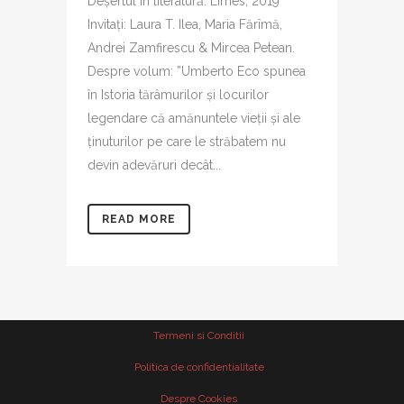
Deșertul în literatură. Limes, 2019
Invitați: Laura T. Ilea, Maria Fărîmă,
Andrei Zamfirescu & Mircea Petean.
Despre volum: ”Umberto Eco spunea
în Istoria tărâmurilor şi locurilor
legendare că amănuntele vieţii şi ale
ţinuturilor pe care le străbatem nu
devin adevăruri decât...
READ MORE
Termeni si Conditii
Politica de confidentialitate
Despre Cookies