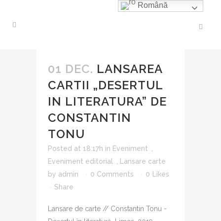
Română
01 DEC.
LANSAREA
CARTII „DESERTUL
IN LITERATURA” DE
CONSTANTIN
TONU
Posted at 18:17h
in
Eveniment
,
Eveniment editorial
,
Lansare carte
by
admin
0 Comments
0
Likes
Share
Lansare de carte // Constantin Tonu -