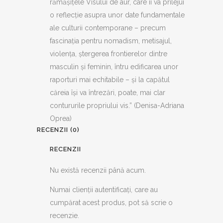
rămăşiţele Visului de aur, care îi va prilejui
quantity
o reflecţie asupra unor date fundamentale
ale culturii contemporane – precum
fascinaţia pentru nomadism, metisajul,
violenţa, ştergerea frontierelor dintre
masculin şi feminin, întru edificarea unor
raporturi mai echitabile – şi la capătul
căreia îşi va întrezări, poate, mai clar
contururile propriului vis.” (Denisa-Adriana
Oprea)
RECENZII (0)
RECENZII
Nu există recenzii până acum.
Numai clienții autentificați, care au
cumpărat acest produs, pot să scrie o
recenzie.