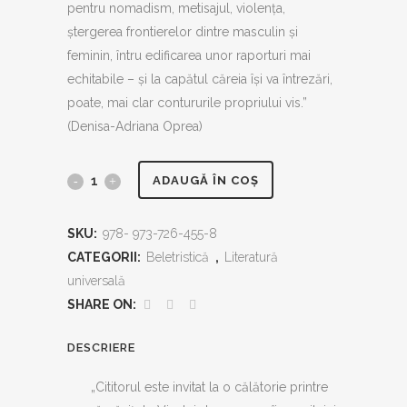
pentru nomadism, metisajul, violenţa,
ştergerea frontierelor dintre masculin şi
feminin, întru edificarea unor raporturi mai
echitabile – şi la capătul căreia îşi va întrezări,
poate, mai clar contururile propriului vis.”
(Denisa-Adriana Oprea)
Volkswagen
ADAUGĂ ÎN COȘ
Blues
SKU:
978- 973-726-455-8
(trad.
CATEGORII:
Beletristică
,
Literatură
de
universală
SHARE ON:
Denisa-
Adriana
DESCRIERE
Oprea)
„Cititorul este invitat la o călătorie printre