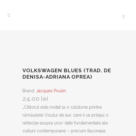
VOLKSWAGEN BLUES (TRAD. DE
DENISA-ADRIANA OPREA)
Brand:
Jacques Poulin
24.00
lei
„Cititorul este invitat la o călătorie printre
rămăşiţele Visului de aur, care îi va prilejui o
reflecţie asupra unor date fundamentale ale
culturii contemporane – precum fascinaţia