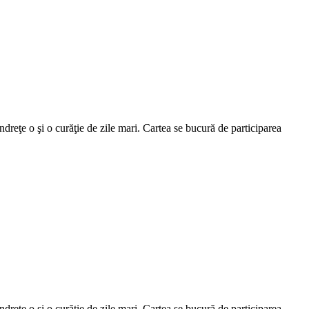
andreţe o şi o curăţie de zile mari. Cartea se bucură de participarea
andreţe o şi o curăţie de zile mari. Cartea se bucură de participarea