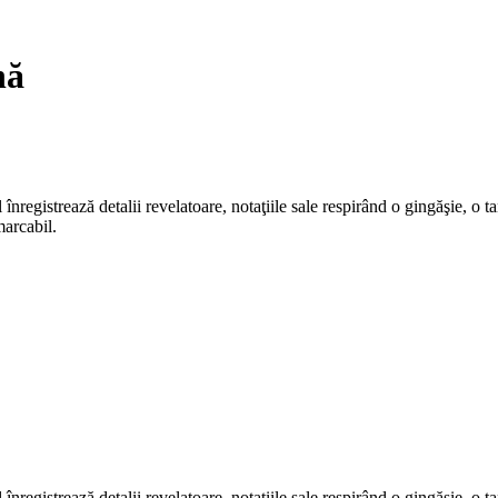
nă
 înregistrează detalii revelatoare, notaţiile sale respirând o gingăşie, o t
marcabil.
 înregistrează detalii revelatoare, notaţiile sale respirând o gingăşie, o t