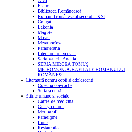
Arca
Eseuri
Biblioteca Românească
Romanul românesc al secolului XXI
Coligat
Lakonia
Magister
Masca
Metamorfoze
Paraliteraria
Literatură universală
Seria Valeriu Anania
SERIA MIRCEA TOMUȘ –
MICROMONOGRAFII ALE ROMANULUI
ROMÂNESC
Literatură pentru copii şi adolescenţi
Colecţia Gavroche
Seria şcolară
Ştiinţe umane şi sociale
Cartea de medicină
Gen şi cultură
Monografii
Paradigme
Limb
Restauratio