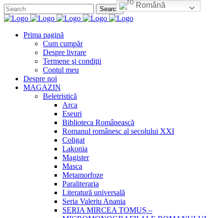
Română
Prima pagină
Cum cumpăr
Despre livrare
Termene şi condiţii
Contul meu
Despre noi
MAGAZIN
Beletristică
Arca
Eseuri
Biblioteca Românească
Romanul românesc al secolului XXI
Coligat
Lakonia
Magister
Masca
Metamorfoze
Paraliteraria
Literatură universală
Seria Valeriu Anania
SERIA MIRCEA TOMUȘ –