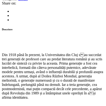
Share on:
Descriere
Din 1918 până în prezent, la Universitatea din Cluj sau succedat
trei generații de profesori care au predat literatura română și au scris
lucrări de sinteză cu privire la aceasta. Prima generație a fost cea
interbelică, formată din câteva personalități puternice, adevărate
modele pentru urmași, având o influență durabilă și profundă asupra
acestora. A urmat, după al Doilea Război Mondial, generația
melioristă, o generație numeroasă și cu o durată de manifestare
îndelungată, prelungită până nu demult. Iar a treia generație, cea
postmodernistă, mai puțin compactă decât cele precedente, a apărut
după Revoluția din 1989 și a întâmpinat unele opreliști în ași
afirma identitatea.