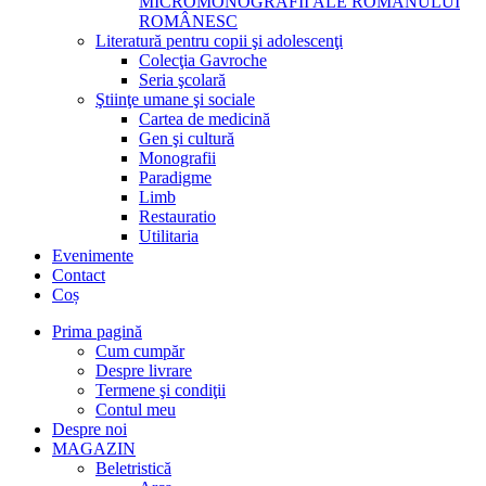
MICROMONOGRAFII ALE ROMANULUI
ROMÂNESC
Literatură pentru copii şi adolescenţi
Colecţia Gavroche
Seria şcolară
Ştiinţe umane şi sociale
Cartea de medicină
Gen şi cultură
Monografii
Paradigme
Limb
Restauratio
Utilitaria
Evenimente
Contact
Coș
Prima pagină
Cum cumpăr
Despre livrare
Termene şi condiţii
Contul meu
Despre noi
MAGAZIN
Beletristică