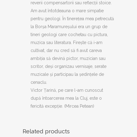
reverii compensartorii sau reflecții stoice.
Am avut întotdeauna o mare simpatie
pentru geologi. În tinerețea mea petrecută
la Borșa Maramureșului era un grup de
tineri geologi care cochetau cu pictura,
muzica sau literatura. Firește că i-am
cultivat, dar nu cred să fi avut careva
ambiția să devină pictor, muzician sau
scritor, deși organizau vernisaje, serate
muzicale și participau la ședințele de
cenaclu.
Victor Țarină, pe care l-am cunoscut
după întoarcerea mea la Cluj, este o
fericită excepție. (Mircea Petean)
Related products