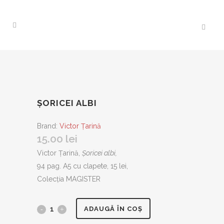
ȘORICEI ALBI
Brand:
Victor Țarină
15.00
lei
Victor Țarină,
Șoricei albi,
94 pag. A5 cu clapete, 15 lei,
Colecția MAGISTER
Șoricei
ADAUGĂ ÎN COȘ