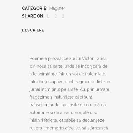
albi
CATEGORIE:
Magister
quantity
SHARE ON:
DESCRIERE
Poemele prozastice ale lui Victor Țarină,
din noua sa carte, unde se înconjoară de
alte animăluțe, într-un soi de fraternitate
între ființe captive, sunt fragmente dintr-un
jurnal intim ținut pe sărite. Au, prin urmare,
frăgezime și naturalețe căci sunt
transcrieri nude, nu lipsite de o undă de
autoironie și de amar umor, ale unor
întâlniri fericite, capabile să declanșeze
resortul memoriei afective, să stârnească